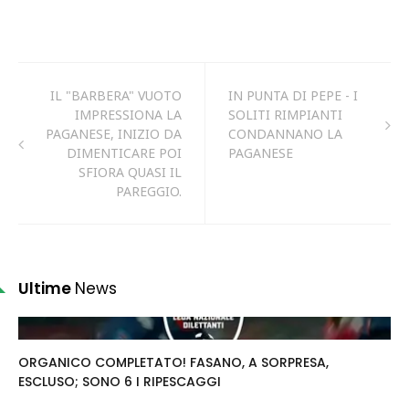
IL "BARBERA" VUOTO
IN PUNTA DI PEPE - I
IMPRESSIONA LA
SOLITI RIMPIANTI
PAGANESE, INIZIO DA
CONDANNANO LA
DIMENTICARE POI
PAGANESE
SFIORA QUASI IL
PAREGGIO.
Ultime
News
ORGANICO COMPLETATO! FASANO, A SORPRESA,
ESCLUSO; SONO 6 I RIPESCAGGI