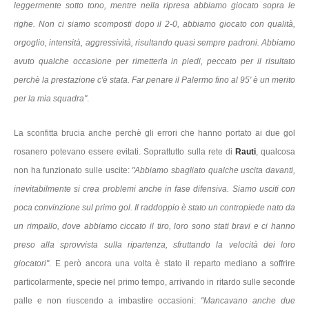
leggermente sotto tono, mentre nella ripresa abbiamo giocato sopra le
righe. Non ci siamo scomposti dopo il 2-0, abbiamo giocato con qualità,
orgoglio, intensità, aggressività, risultando quasi sempre padroni. Abbiamo
avuto qualche occasione per rimetterla in piedi, peccato per il risultato
perchè la prestazione c'è stata. Far penare il Palermo fino al 95' è un merito
per la mia squadra"
.
La sconfitta brucia anche perchè gli errori che hanno portato ai due gol
rosanero potevano essere evitati. Soprattutto sulla rete di
Rauti
, qualcosa
non ha funzionato sulle uscite:
"Abbiamo sbagliato qualche uscita davanti,
inevitabilmente si crea problemi anche in fase difensiva. Siamo usciti con
poca convinzione sul primo gol. Il raddoppio è stato un contropiede nato da
un rimpallo, dove abbiamo ciccato il tiro, loro sono stati bravi e ci hanno
preso alla sprovvista sulla ripartenza, sfruttando la velocità dei loro
giocatori"
. E però ancora una volta è stato il reparto mediano a soffrire
particolarmente, specie nel primo tempo, arrivando in ritardo sulle seconde
palle e non riuscendo a imbastire occasioni:
"Mancavano anche due