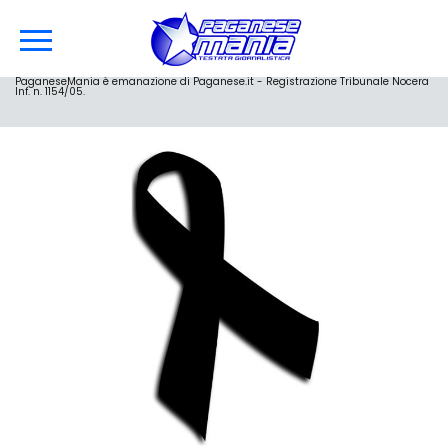
PaganeseMania è emanazione di Paganese.it - Registrazione Tribunale Nocera
Inf. n. 1154/05.