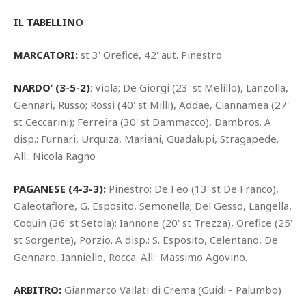
IL TABELLINO
MARCATORI:
st 3' Orefice, 42' aut. Pinestro
NARDO’ (3-5-2)
: Viola; De Giorgi (23' st Melillo), Lanzolla,
Gennari, Russo; Rossi (40' st Milli), Addae, Ciannamea (27'
st Ceccarini); Ferreira (30' st Dammacco), Dambros. A
disp.: Furnari, Urquiza, Mariani, Guadalupi, Stragapede.
All.: Nicola Ragno
PAGANESE (4-3-3):
Pinestro; De Feo (13' st De Franco),
Galeotafiore, G. Esposito, Semonella; Del Gesso, Langella,
Coquin (36' st Setola); Iannone (20' st Trezza), Orefice (25'
st Sorgente), Porzio. A disp.: S. Esposito, Celentano, De
Gennaro, Ianniello, Rocca. All.: Massimo Agovino.
ARBITRO:
Gianmarco Vailati di Crema (Guidi - Palumbo)