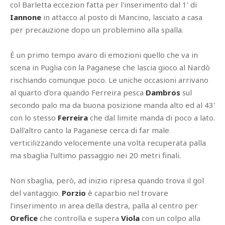
col Barletta eccezion fatta per l'inserimento dal 1' di
Iannone
in attacco al posto di Mancino, lasciato a casa
per precauzione dopo un problemino alla spalla.
È un primo tempo avaro di emozioni quello che va in
scena in Puglia con la Paganese che lascia gioco al Nardò
rischiando comunque poco. Le uniche occasioni arrivano
al quarto d'ora quando Ferreira pesca
Dambros
sul
secondo palo ma da buona posizione manda alto ed al 43'
con lo stesso
Ferreira
che dal limite manda di poco a lato.
Dall'altro canto la Paganese cerca di far male
verticilizzando velocemente una volta recuperata palla
ma sbaglia l'ultimo passaggio nei 20 metri finali.
Non sbaglia, però, ad inizio ripresa quando trova il gol
del vantaggio.
Porzio
è caparbio nel trovare
l'inserimento in area della destra, palla al centro per
Orefice
che controlla e supera
Viola
con un colpo alla