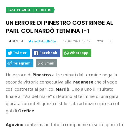
CASA PAGANESE | LE ULTIME
UN ERRORE DI PINESTRO COSTRINGE AL
PARI. COL NARDÒ TERMINA 1-1
REDAZIONE
@PAGANESEMANIA
17.09.2023 19:12
229
0
Twitter
Facebook
Whatsapp
Telegram
Email
Un errore di
Pinestro
a tre minuti dal termine nega la
seconda vittoria consecutiva alla
Paganese
che si vede
così costretta al pari col
Nardò
. Uno a uno il risultato
finale al "Via del mare" di Matino al termine di una gara
giocata con intelligenza e sbloccata ad inizio ripresa col
gol di
Orefice
.
Agovino
conferma in toto la compagine di sette giorni fa