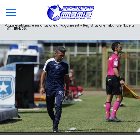
PaganeseMania è emanazione di Paganese.it - Registrazione Tribunale Nocera
Inf. n. 1154/05.