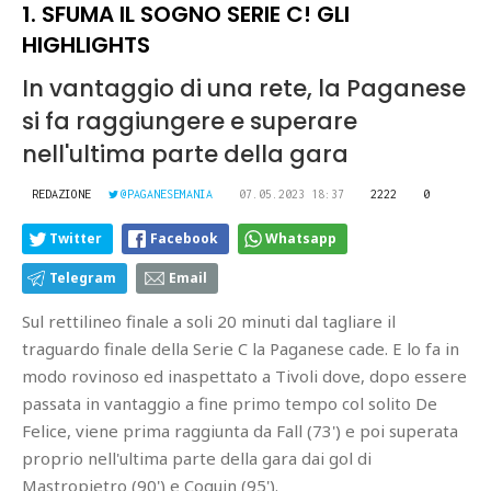
1. SFUMA IL SOGNO SERIE C! GLI
HIGHLIGHTS
In vantaggio di una rete, la Paganese
si fa raggiungere e superare
nell'ultima parte della gara
REDAZIONE
@PAGANESEMANIA
07.05.2023 18:37
2222
0
Twitter
Facebook
Whatsapp
Telegram
Email
Sul rettilineo finale a soli 20 minuti dal tagliare il
traguardo finale della Serie C la Paganese cade. E lo fa in
modo rovinoso ed inaspettato a Tivoli dove, dopo essere
passata in vantaggio a fine primo tempo col solito De
Felice, viene prima raggiunta da Fall (73') e poi superata
proprio nell'ultima parte della gara dai gol di
Mastropietro (90') e Coquin (95').