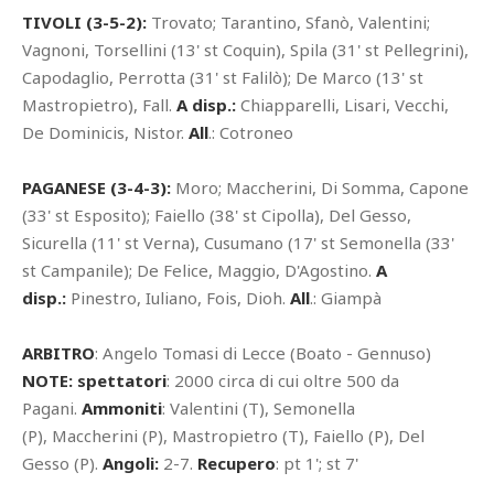
TIVOLI (3-5-2):
Trovato; Tarantino, Sfanò, Valentini;
Vagnoni, Torsellini (13' st Coquin), Spila (31' st Pellegrini),
Capodaglio, Perrotta (31' st Falilò); De Marco (13' st
Mastropietro), Fall.
A disp.:
Chiapparelli, Lisari, Vecchi,
De Dominicis, Nistor.
All
.: Cotroneo
PAGANESE (3-4-3):
Moro; Maccherini, Di Somma, Capone
(33' st Esposito); Faiello (38' st Cipolla), Del Gesso,
Sicurella (11' st Verna), Cusumano (17' st Semonella (33'
st Campanile); De Felice, Maggio, D'Agostino.
A
disp.:
Pinestro, Iuliano, Fois, Dioh.
All
.: Giampà
ARBITRO
: Angelo Tomasi di Lecce (Boato - Gennuso)
NOTE: spettatori
: 2000 circa di cui oltre 500 da
Pagani.
Ammoniti
: Valentini (T), Semonella
(P), Maccherini (P), Mastropietro (T), Faiello (P), Del
Gesso (P).
Angoli:
2-7.
Recupero
: pt 1'; st 7'