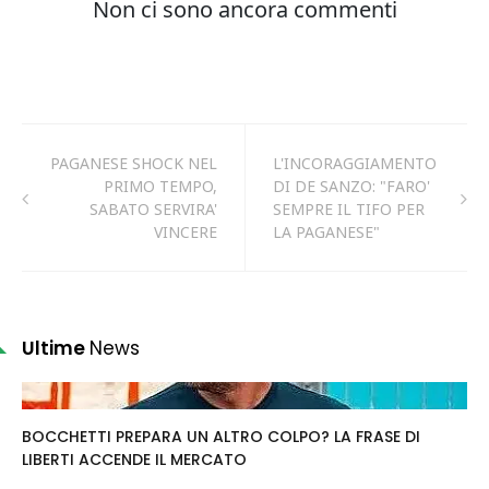
PAGANESE SHOCK NEL
L'INCORAGGIAMENTO
PRIMO TEMPO,
DI DE SANZO: "FARO'
SABATO SERVIRA'
SEMPRE IL TIFO PER
VINCERE
LA PAGANESE"
Ultime
News
BOCCHETTI PREPARA UN ALTRO COLPO? LA FRASE DI
LIBERTI ACCENDE IL MERCATO