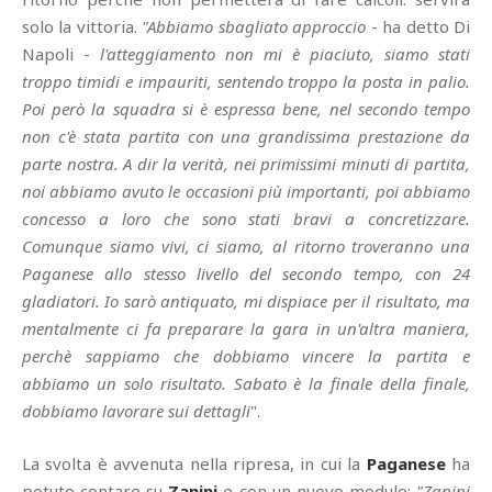
solo la vittoria.
"Abbiamo sbagliato approccio
- ha detto Di
Napoli -
l'atteggiamento non mi è piaciuto, siamo stati
troppo timidi e impauriti, sentendo troppo la posta in palio.
Poi però la squadra si è espressa bene, nel secondo tempo
non c'è stata partita con una grandissima prestazione da
parte nostra. A dir la verità, nei primissimi minuti di partita,
noi abbiamo avuto le occasioni più importanti, poi abbiamo
concesso a loro che sono stati bravi a concretizzare.
Comunque siamo vivi, ci siamo, al ritorno troveranno una
Paganese allo stesso livello del secondo tempo, con 24
gladiatori. Io sarò antiquato, mi dispiace per il risultato, ma
mentalmente ci fa preparare la gara in un'altra maniera,
perchè sappiamo che dobbiamo vincere la partita e
abbiamo un solo risultato. Sabato è la finale della finale,
dobbiamo lavorare sui dettagli
".
La svolta è avvenuta nella ripresa, in cui la
Paganese
ha
potuto contare su
Zanini
e con un nuovo modulo:
"Zanini