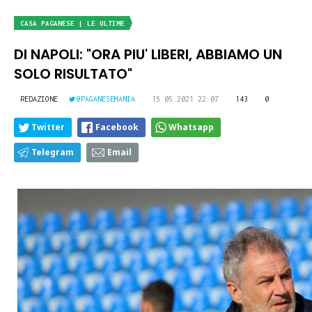
CASA PAGANESE | LE ULTIME
DI NAPOLI: "ORA PIU' LIBERI, ABBIAMO UN
SOLO RISULTATO"
REDAZIONE
@PAGANESEMANIA
15.05.2021 22:07
143
0
Twitter
Facebook
Whatsapp
Telegram
Email