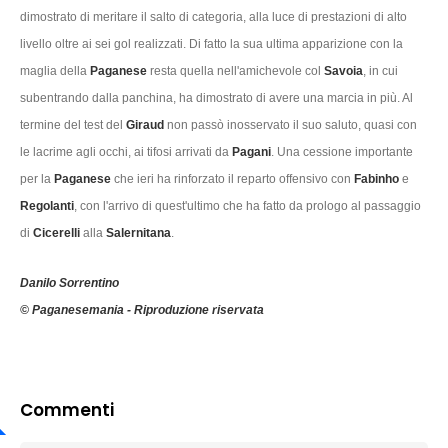
dimostrato di meritare il salto di categoria, alla luce di prestazioni di alto
livello oltre ai sei gol realizzati. Di fatto la sua ultima apparizione con la
maglia della
Paganese
resta quella nell'amichevole col
Savoia
, in cui
subentrando dalla panchina, ha dimostrato di avere una marcia in più. Al
termine del test del
Giraud
non passò inosservato il suo saluto, quasi con
le lacrime agli occhi, ai tifosi arrivati da
Pagani
. Una cessione importante
per la
Paganese
che ieri ha rinforzato il reparto offensivo con
Fabinho
e
Regolanti
, con l'arrivo di quest'ultimo che ha fatto da prologo al passaggio
di
Cicerelli
alla
Salernitana
.
Danilo Sorrentino
© Paganesemania - Riproduzione riservata
Commenti