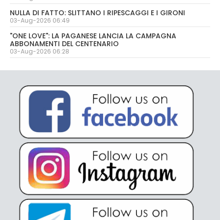
NULLA DI FATTO: SLITTANO I RIPESCAGGI E I GIRONI
03-Aug-2026 06:49
"ONE LOVE": LA PAGANESE LANCIA LA CAMPAGNA
ABBONAMENTI DEL CENTENARIO
03-Aug-2026 06:28