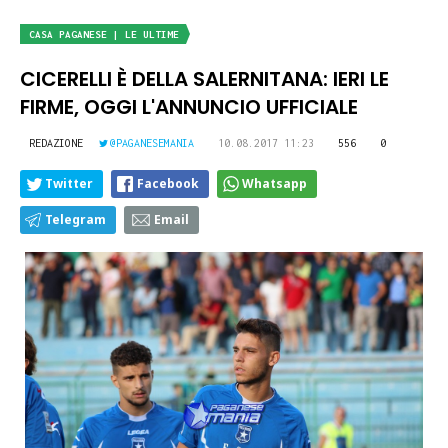
CASA PAGANESE | LE ULTIME
CICERELLI È DELLA SALERNITANA: IERI LE
FIRME, OGGI L'ANNUNCIO UFFICIALE
REDAZIONE
@PAGANESEMANIA
10.08.2017 11:23
556
0
Twitter
Facebook
Whatsapp
Telegram
Email