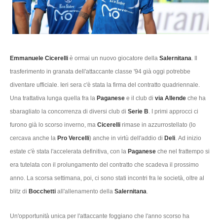
Emmanuele Cicerelli
è ormai un nuovo giocatore della
Salernitana
. Il
trasferimento in granata dell'attaccante classe '94 già oggi potrebbe
diventare ufficiale. Ieri sera c'è stata la firma del contratto quadriennale.
Una trattativa lunga quella fra la
Paganese
e il club di
via Allende
che ha
sbaragliato la concorrenza di diversi club di
Serie B
. I primi approcci ci
furono già lo scorso inverno, ma
Cicerelli
rimase in azzurrostellato (lo
cercava anche la
Pro Vercelli
) anche in virtù dell'addio di
Deli
. Ad inizio
estate c'è stata l'accelerata definitiva, con la
Paganese
che nel frattempo si
era tutelata con il prolungamento del contratto che scadeva il prossimo
anno. La scorsa settimana, poi, ci sono stati incontri fra le società, oltre al
blitz di
Bocchetti
all'allenamento della
Salernitana
.
Un'opportunità unica per l'attaccante foggiano che l'anno scorso ha