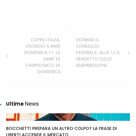
COPPA ITALIA,
DOMANI IL
ESORDIO A BARI
CONSIGLIO
DOMENICA 11. LE
FEDERALE, ALLE 12 IL
GARE DI
VERDETTO SULLE
CAMPIONATO DI
RIAMMISSIONI
DOMENICA
Ultime
News
BOCCHETTI PREPARA UN ALTRO COLPO? LA FRASE DI
LIBERTI ACCENDE IL MERCATO