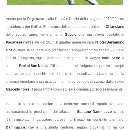
Anche per la
Paganese
scatta l'ora X e l'inizio della stagione 2019/20, con
la partenza per il ritiro. Gli azzurrostellati, dopo la parentesi di
Chianciano
dello scorso anno, torneranno a
Gubbio
che già aveva ospitato la
Paganese
nell'estate del 2017. Il quartier generale sarà l’
Hotel Beniamino
Ubaldi
, dove la squadra e lo staff tecnico alloggeranno da sabato 27 luglio
fino al 10 agosto, vigilia dell'esordio stagionale in
Coppa Italia Serie C
contro il
Bari
al
San Nicola
. Gli allenamenti si svolgeranno presso il campo
sportivo ubicato a pochi metri dalla struttura ricettiva. La partenza per la
cittadina eugubina è prevista per il primo pomeriggio di sabato dallo stadio
Marcello Torre
. Il programma completo sarà comunicato successivamente.
Intanto la società ha cominciato a rinforzare anche il reparto avanzato,
assicurandosi le prestazioni dell'attaccante
Gaetano Dammacco
, classe
'98, svincolato. Il calciatore barese ha firmato un contratto biennale.
Dammacco
, che è una punta centrale, seppur giovanissimo ha già