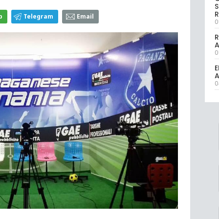
S
R
p
Telegram
Email
0
R
0
E
A
0