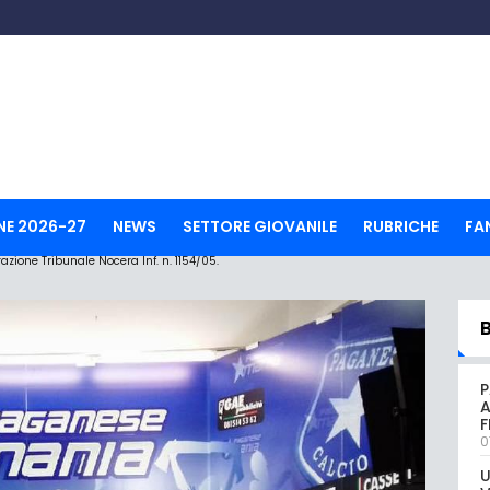
NE 2026-27
NEWS
SETTORE GIOVANILE
RUBRICHE
FA
ione Tribunale Nocera Inf. n. 1154/05.
P
A
0
U