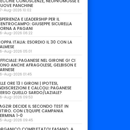
ECCHIE CONOSCENZE, NEOPROMOSSE E
NUOVE PANCHINE
7-Aug-2026 10:02
SPERIENZA E LEADERSHIP PER IL
ENTROCAMPO: GIUSEPPE SICURELLA
TORNA A PAGANI
6-Aug-2026 06:22
OPPA ITALIA: ESORDIO IL 30 CON LA
ALMESE
6-Aug-2026 05:01
FFICIALE: PAGANESE NEL GIRONE G! CI
ONO ANCHE AFRAGOLESE, GELBISON E
ARNESE
6-Aug-2026 01:45
LLE ORE 13 I GIRONI | IPOTESI,
NDISCREZIONI E CALCOLI: PAGANESE
ERSO QUELLO SARDO/LAZIALE?
6-Aug-2026 09:53
AGZIR DECIDE IL SECONDO TEST IN
ITIRO. CON L'EQUIPE CAMPANIA
ERMINA 1-0
5-Aug-2026 09:45
ORGANICO COMPLETATO! FASANO, A