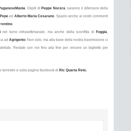
PaganeseMania
. Ospiti di
Peppe Nocera
, saranno il difensore della
 Pepe
ed
Alberto Maria Cesarano
. Spazio anche ai vostri commenti
rrentino
.
di
nel turno infrasettimanale, ma anche della sconfitta di
Foggia
,
ica ad
Agrigento
. Non solo, ma alla base della nostra trasmissione ci
ellato. Restate con noi fino alla fine per vincere un biglietto per
e terrestre e sulla pagina facebook di
Rtc Quarta Rete.