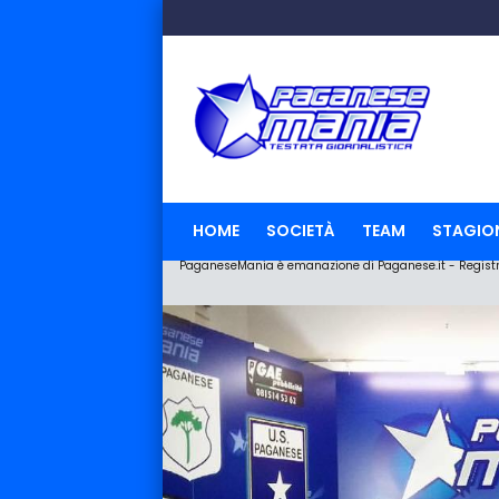
HOME
SOCIETÀ
TEAM
STAGIO
PaganeseMania è emanazione di Paganese.it - Registraz