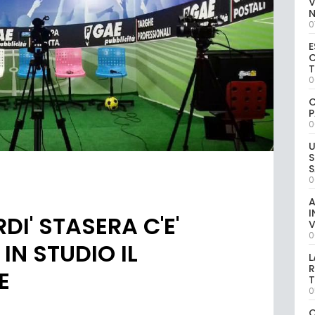
V
0
E
C
0
C
P
0
U
S
S
0
A
I
I' STASERA C'E'
V
0
IN STUDIO IL
L
R
E
T
0