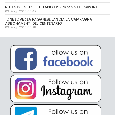
NULLA DI FATTO: SLITTANO I RIPESCAGGI E I GIRONI
03-Aug-2026 06:49
"ONE LOVE": LA PAGANESE LANCIA LA CAMPAGNA
ABBONAMENTI DEL CENTENARIO
03-Aug-2026 06:28