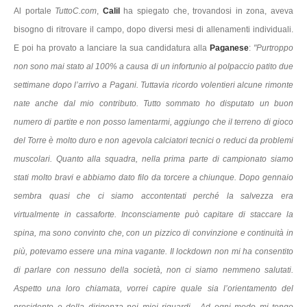
Al portale
TuttoC.com
,
Calil
ha spiegato che, trovandosi in zona, aveva
bisogno di ritrovare il campo, dopo diversi mesi di allenamenti individuali.
E poi ha provato a lanciare la sua candidatura alla
Paganese
:
"Purtroppo
non sono mai stato al 100% a causa di un infortunio al polpaccio patito due
settimane dopo l’arrivo a Pagani. Tuttavia ricordo volentieri alcune rimonte
nate anche dal mio contributo. Tutto sommato ho disputato un buon
numero di partite e non posso lamentarmi, aggiungo che il terreno di gioco
del Torre è molto duro e non agevola calciatori tecnici o reduci da problemi
muscolari. Quanto alla squadra, nella prima parte di campionato siamo
stati molto bravi e abbiamo dato filo da torcere a chiunque. Dopo gennaio
sembra quasi che ci siamo accontentati perché la salvezza era
virtualmente in cassaforte. Inconsciamente può capitare di staccare la
spina, ma sono convinto che, con un pizzico di convinzione e continuità in
più, potevamo essere una mina vagante. Il lockdown non mi ha consentito
di parlare con nessuno della società, non ci siamo nemmeno salutati.
Aspetto una loro chiamata, vorrei capire quale sia l’orientamento del