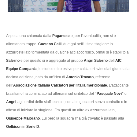
Aspetta una chiamata dalla
Paganese
e, per l'eventualità, non si è
allontanato troppo.
Caetano Calil
, due gol nell'ultima stagione in
azzurrostellato tormentata da qualche acciacco fisico, ormai si è stabilito a
Salerno
e per questo si è aggregato al gruppo
Angri Salerno
dell'
AIC
Equipe Campania
, lo storico ritiro estivo per calciatori svincolati giunto alla
decima edizione, nato da un'idea di
Antonio Trovato
, referente
dell’
Associazione Italiana Calciatori per l'Italia meridionale
. L'attaccante
brasiliano ha cominciato ad allenarsi sul sintetico del
“Pasquale Novi”
di
Angri
, agli ordini dello staff tecnico, con altri giocatori senza contratto o in
attesa di iniziare la stagione. Fra questi un altro ex azzurrostellato,
Giuseppe Maiorano
. Lui però la squadra l'ha già trovata: è passato alla
Gelbison
in
Serie D
.