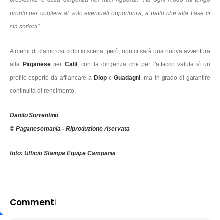
presidente e della dirigenza nei miei riguardi. Ad ogni modo mi tengo
pronto per cogliere al volo eventuali opportunità, a patto che alla base ci
sia serietà"
.
A meno di clamorosi colpi di scena, però, non ci sarà una nuova avventura
alla
Paganese
per
Calil
, con la dirigenza che per l'attacco valuta sì un
profilo esperto da affiancare a
Diop
e
Guadagni
, ma in grado di garantire
continuità di rendimento.
Danilo Sorrentino
© Paganesemania - Riproduzione riservata
foto:
Ufficio Stampa Equipe Campania
Commenti