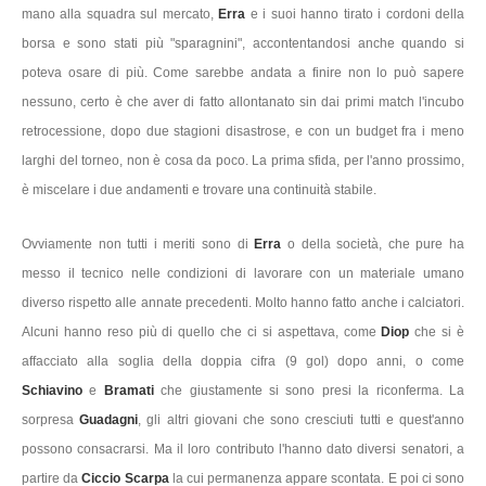
mano alla squadra sul mercato,
Erra
e i suoi hanno tirato i cordoni della
borsa e sono stati più "sparagnini", accontentandosi anche quando si
poteva osare di più. Come sarebbe andata a finire non lo può sapere
nessuno, certo è che aver di fatto allontanato sin dai primi match l'incubo
retrocessione, dopo due stagioni disastrose, e con un budget fra i meno
larghi del torneo, non è cosa da poco. La prima sfida, per l'anno prossimo,
è miscelare i due andamenti e trovare una continuità stabile.
Ovviamente non tutti i meriti sono di
Erra
o della società, che pure ha
messo il tecnico nelle condizioni di lavorare con un materiale umano
diverso rispetto alle annate precedenti. Molto hanno fatto anche i calciatori.
Alcuni hanno reso più di quello che ci si aspettava, come
Diop
che si è
affacciato alla soglia della doppia cifra (9 gol) dopo anni, o come
Schiavino
e
Bramati
che giustamente si sono presi la riconferma. La
sorpresa
Guadagni
, gli altri giovani che sono cresciuti tutti e quest'anno
possono consacrarsi. Ma il loro contributo l'hanno dato diversi senatori, a
partire da
Ciccio Scarpa
la cui permanenza appare scontata. E poi ci sono