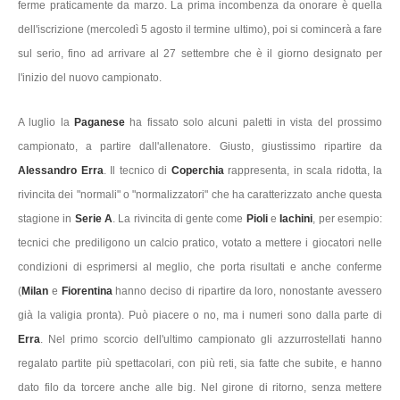
ferme praticamente da marzo. La prima incombenza da onorare è quella
dell'iscrizione (mercoledì 5 agosto il termine ultimo), poi si comincerà a fare
sul serio, fino ad arrivare al 27 settembre che è il giorno designato per
l'inizio del nuovo campionato.
A luglio la
Paganese
ha fissato solo alcuni paletti in vista del prossimo
campionato, a partire dall'allenatore. Giusto, giustissimo ripartire da
Alessandro Erra
. Il tecnico di
Coperchia
rappresenta, in scala ridotta, la
rivincita dei "normali" o "normalizzatori" che ha caratterizzato anche questa
stagione in
Serie A
. La rivincita di gente come
Pioli
e
Iachini
, per esempio:
tecnici che prediligono un calcio pratico, votato a mettere i giocatori nelle
condizioni di esprimersi al meglio, che porta risultati e anche conferme
(
Milan
e
Fiorentina
hanno deciso di ripartire da loro, nonostante avessero
già la valigia pronta). Può piacere o no, ma i numeri sono dalla parte di
Erra
. Nel primo scorcio dell'ultimo campionato gli azzurrostellati hanno
regalato partite più spettacolari, con più reti, sia fatte che subite, e hanno
dato filo da torcere anche alle big. Nel girone di ritorno, senza mettere