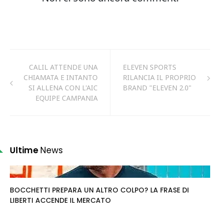
CALIL ATTENDE UNA
ELEVEN SPORTS
CHIAMATA E INTANTO
RILANCIA IL PROPRIO
SI ALLENA CON L'AIC
BRAND "ELEVEN 2.0"
EQUIPE CAMPANIA
Ultime
News
BOCCHETTI PREPARA UN ALTRO COLPO? LA FRASE DI
LIBERTI ACCENDE IL MERCATO