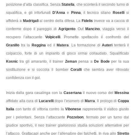
posizione d’alta classifica. Senza
Statella
, che sconterà il secondo turno di
squalifica, e gli infortunati
D’Anna
e
Pinna
, il tecnico silano
Roselli
si
affiderà a
Madrigali
al centro della difesa. La
Fidelis
invece va a caccia di
conferme dopo il pareggio di
Agrigento
. Out
Mancino
, viaggia verso il
recupero l’attaccante
Volpicelli
. Promette spettacolo il confronto del
Granillo
tra la
Reggina
ed il
Matera
. La formazione di
Auteri
tenterà il
colpaccio, forte di un impianto di gioco ormai collaudato. Squalificato
Kosnic
tra gli amaranto, il trainer
Zeman
pensa a
De Bode
per la sua
sostituzione e si coccola il bomber
Coralli
che sembra aver ritrovato
confidenza con il gol.
Inizia dalla gara casalinga con la
Casertana
il nuovo corso del
Messina
affidato alla cura di
Lucarelli
dopo l’esonero di
Marra
. Il prologo di
Coppa
Italia
con tanto di vittoria contro la
Vibonese
rappresenta il viatico giusto
per i peloritani. Senza l’attaccante
Pozzebon
, fermato per un turno dal
giudice sportivo, il neo trainer giallorosso studia soluzioni alternative per
l’attacco. Grattacapi anche per l’allenatore dei falchetti. In riva allo
Stretto