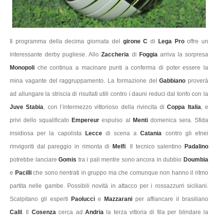
Il programma della decima giornata del
girone C
di
Lega Pro
offre un
interessante derby pugliese. Allo
Zaccheria
di
Foggia
arriva la sorpresa
Monopoli
che continua a macinare punti a conferma di poter essere la
mina vagante del raggruppamento. La formazione del
Gabbiano
proverà
ad allungare la striscia di risultati utili contro i dauni reduci dal tonfo con la
Juve Stabia
, con l’intermezzo vittorioso della rivincita di
Coppa Italia
, e
privi dello squalificato
Empereur
espulso al
Menti
domenica sera. Sfida
insidiosa per la capolista
Lecce
di scena a
Catania
contro gli etnei
rinvigoriti dal pareggio in rimonta di
Melfi
. Il tecnico salentino
Padalino
potrebbe lanciare
Gomis
tra i pali mentre sono ancora in dubbio
Doumbia
e
Pacilli
che sono rientrati in gruppo ma che comunque non hanno il ritmo
partita nelle gambe. Possibili novità in attacco per i rossazzurri siciliani.
Scalpitano gli esperti
Paolucci
e
Mazzarani
per affiancare il brasiliano
Calil
. Il
Cosenza
cerca ad
Andria
la terza vittoria di fila per blindare la