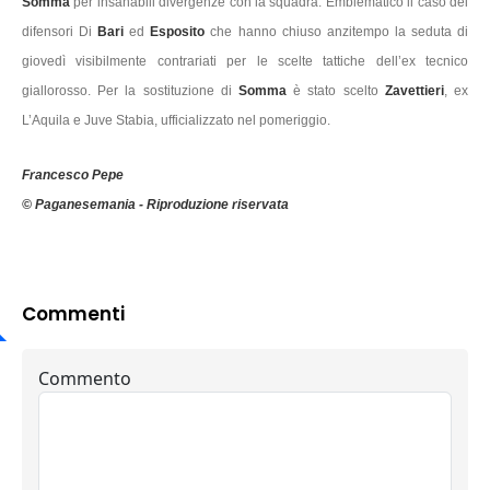
Somma
per insanabili divergenze con la squadra. Emblematico il caso dei
difensori Di
Bari
ed
Esposito
che hanno chiuso anzitempo la seduta di
giovedì visibilmente contrariati per le scelte tattiche dell’ex tecnico
giallorosso. Per la sostituzione di
Somma
è stato scelto
Zavettieri
, ex
L’Aquila e Juve Stabia, ufficializzato nel pomeriggio.
Francesco Pepe
© Paganesemania - Riproduzione riservata
Commenti