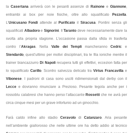
la
Casertana
arriverà con le pesanti assenze di
Rainone
e
Giannone
,
entrambi ai box per noie fisiche, oltre allo squalificato
Pezzella
.
L’
Unicusano Fondi
attende al
Purificato
il
Siracusa
. Pontini senza gli
squalificati
Albadoro
e
Signorini
. Il
Taranto
deve necessariamente dare la
svolta alla propria stagione. L’occasione passa dalla sfida in trasferta
contro l’
Akragas
. Nella
Valle dei Templi
mancheranno
Cedric
e
Stendardo
, quest’ultimo per motivi disciplinari, tra le fila ioniche mentre il
trainer biancazzurro
Di Napoli
recupera tutti gli effettivi, eccezion fatta per
lo squalificato
Carillo
. Scontro salvezza delicato tra
Virtus Francavilla
e
Vibonese
. I padroni di casa sono usciti ridimensionati dal derby con il
Lecce
e dovranno rinunciare a Prezioso. Pesante tegola anche per i
rossoblu calabresi che hanno perso l’attaccante
Rossetti
che ne avrà per
circa cinque mesi per un grave infortunio ad un ginocchio.
Farà caldo infine allo stadio
Ceravolo
di
Catanzaro
. Aria pesante
nell’ambiente giallorosso che nelle ultime ore ha detto addio al tecnico