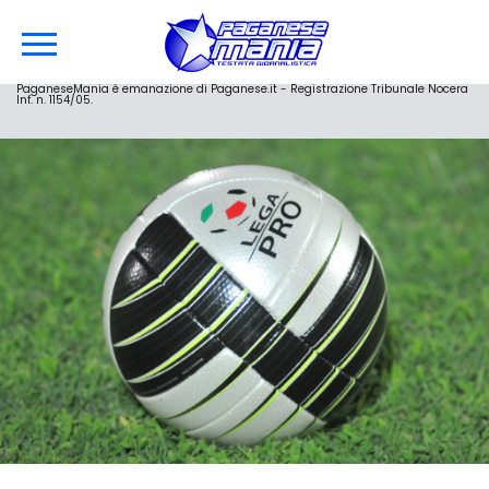
PaganeseMania è emanazione di Paganese.it - Registrazione Tribunale Nocera
Inf. n. 1154/05.