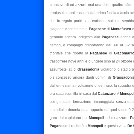
biancoverdi ed azzurri mai una delle quattro sfide 
trentasette anni trascorsi dal primo faccia afaccia av
che in regalo portò solo carbone, sotto le sembia
stagione vincente della
Paganese
di
Montefusco
c
gennaio ancora indigesto alla
Paganese
anche a 
campo, e compagni rimontarono dal 3-0 al 3-2 sen
trionfale che riportò la
Paganese
di
Giacomarr
trascorrere nove anni e giungere sino al 24 ottobre
azzurrostellati di
Grassadonia
violarono lo stadio 
bis concesso ancora dagli uomini di
Grassadoni
dall'ennesiama rivoluzione di gennaio, la squadra g
era stata sconfitta in casa dal
Catanzaro
. A
Monopo
per giunta in formazione rimaneggiata senza quatt
incredibile rimonta nata appunto da quel secco 0-
gara dal capiatano del
Monopoli
ed ex azzurro
Pa
Paganese
si recherà a
Monopoli
e questa volta
De 