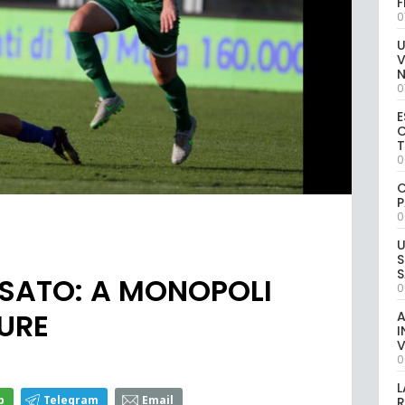
0
U
V
0
E
C
0
C
P
0
U
S
S
SSSATO: A MONOPOLI
0
URE
A
I
V
0
L
p
Telegram
Email
R