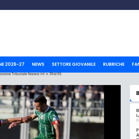
NE 2026-27
NEWS
SETTORE GIOVANILE
RUBRICHE
FA
ione Tribunale Nocera Inf. n. 1154/05.
B
L
0
P
A