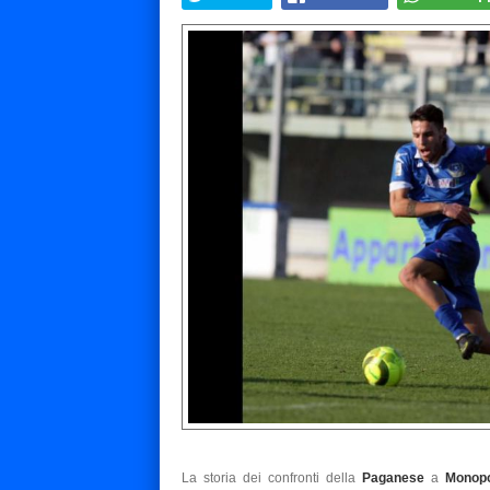
La storia dei confronti della
Paganese
a
Monop