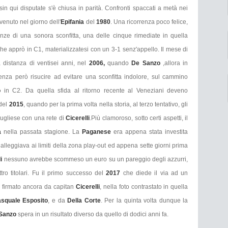
sin qui disputate s'è chiusa in parità. Confronti spaccati a metà nei
venuto nel giorno dell'
Epifania
del
1980
. Una ricorrenza poco felice,
nze di una sonora sconfitta, una delle cinque rimediate in quella
he apprò in C1, materializzatesi con un 3-1 senz'appello. Il mese di
distanza di ventisei anni, nel
2006,
quando
De Sanzo
,allora in
za però risucire ad evitare una sconfitta indolore, sul cammino
o
in C2. Da quella sfida al ritorno recente al Veneziani deveno
 del
2015
, quando per la prima volta nella storia, al terzo tentativo, gli
pugliese con una rete di
Cicerelli
.Più clamoroso, sotto certi aspetti, il
a
nella passata stagione. La
Paganese
era appena stata investita
alleggiava ai limiti della zona play-out ed appena sette giorni prima
li
nessuno avrebbe scommeso un euro su un pareggio degli azzurri,
ro titolari. Fu il primo successo del
2017
che diede il via ad un
2 firmato ancora da capitan
Cicerelli
, nella foto contrastato in quella
squale Esposito
, e da
Della Corte
. Per la quinta volta dunque la
Sanzo
spera in un risultato diverso da quello di dodici anni fa.