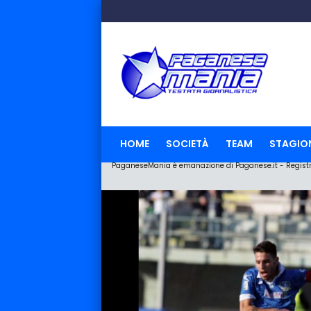
HOME
SOCIETÀ
TEAM
STAGIO
PaganeseMania è emanazione di Paganese.it - Registraz