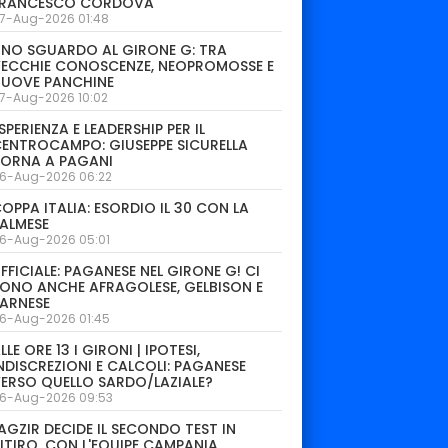
FRANCESCO CORDOVA
7-Aug-2026 01:48
NO SGUARDO AL GIRONE G: TRA
ECCHIE CONOSCENZE, NEOPROMOSSE E
NUOVE PANCHINE
7-Aug-2026 10:02
SPERIENZA E LEADERSHIP PER IL
ENTROCAMPO: GIUSEPPE SICURELLA
TORNA A PAGANI
6-Aug-2026 06:22
OPPA ITALIA: ESORDIO IL 30 CON LA
ALMESE
6-Aug-2026 05:01
FFICIALE: PAGANESE NEL GIRONE G! CI
ONO ANCHE AFRAGOLESE, GELBISON E
ARNESE
6-Aug-2026 01:45
LLE ORE 13 I GIRONI | IPOTESI,
NDISCREZIONI E CALCOLI: PAGANESE
ERSO QUELLO SARDO/LAZIALE?
6-Aug-2026 09:53
AGZIR DECIDE IL SECONDO TEST IN
ITIRO. CON L'EQUIPE CAMPANIA