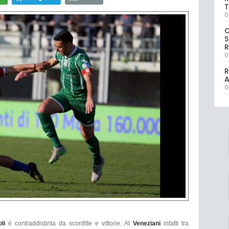
T
0
S
R
0
R
0
oli
è contraddistinta da sconfitte e vittorie. Al
Veneziani
infatti tra