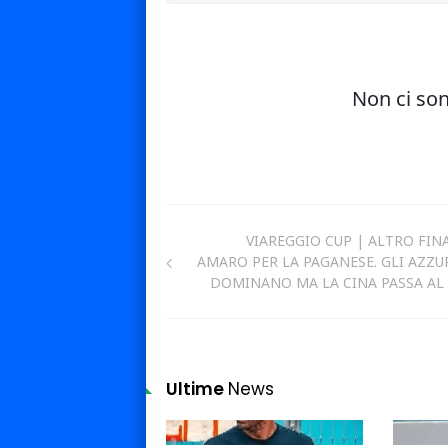
VIAREGGIO CUP | ALTRO FIN
AMARO PER LA PAGANESE. GLI AZZU
DOMINANO MA LA CINA PASSA AL 
Ultime
News