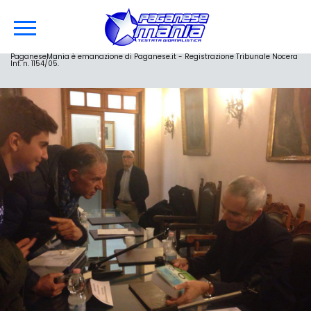
PaganeseMania è emanazione di Paganese.it - Registrazione Tribunale Nocera
Inf. n. 1154/05.