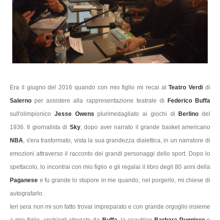
Era il giugno del 2016 quando con mio figlio mi recai al
Teatro Verdi
di
Salerno
per assistere alla rappresentazione teatrale di
Federico Buffa
sull'olimpionico
Jesse Owens
plurimedagliato ai giochi di
Berlino
del
1936. Il giornalista di
Sky
, dopo aver narrato il grande basket americano
NBA
, s'era trasformato, vista la sua grandezza dialettica, in un narratore di
emozioni attraverso il racconto dei grandi personaggi dello sport. Dopo lo
spettacolo, lo incontrai con mio figlio e gli regalai il libro degli 80 anni della
Paganese
e fu grande lo stupore in me quando, nel porgerlo, mi chiese di
autografarlo.
Ieri sera non mi son fatto trovar impreparato e con grande orgoglio insieme
a mio figlio, anch'egli stregato da
Buffa
, la coautrice
Barbara Ruggiero
e