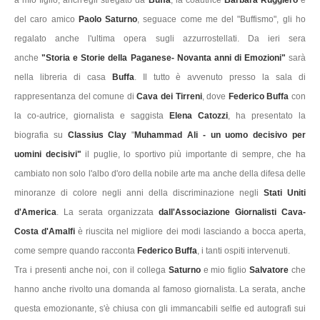
del caro amico
Paolo Saturno
, seguace come me del "Buffismo", gli ho
regalato anche l'ultima opera sugli azzurrostellati. Da ieri sera
anche
"Storia e Storie della Paganese- Novanta anni di Emozioni"
sarà
nella libreria di casa
Buffa
. Il tutto è avvenuto presso la sala di
rappresentanza del comune di
Cava dei Tirreni
, dove
Federico
Buffa
con
la co-autrice, giornalista e saggista
Elena Catozzi
, ha presentato la
biografia su
Classius Clay
"
Muhammad Ali - un uomo decisivo per
uomini decisivi"
il puglie, lo sportivo più importante di sempre, che ha
cambiato non solo l'albo d'oro della nobile arte ma anche della difesa delle
minoranze di colore negli anni della discriminazione negli
Stati Uniti
d'America
. La serata organizzata
dall'Associazione Giornalisti Cava-
Costa d'Amalfi
è riuscita nel migliore dei modi lasciando a bocca aperta,
come sempre quando racconta
Federico Buffa
, i tanti ospiti intervenuti.
Tra i presenti anche noi, con il collega
Saturno
e mio figlio
Salvatore
che
hanno anche rivolto una domanda al famoso giornalista. La serata, anche
questa emozionante, s'è chiusa con gli immancabili selfie ed autografi sui