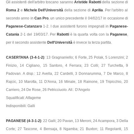
Gli assistenti dell'arbitro toscano saranno
Aristide Rabotti
della sezione di
Roma 2
e
Michele Dell'Università
della sezione di
Aprilia
. Per l'arbitro al
secondo anno in
Can Pro
, un unico precedente il 04/02/17 in occasione di
Paganese-Catanzaro
1-2. I due assistenti furono impegnati in
Paganese-
Catania
2-1 del 19/03/17. Per
Rabotti
è la quarta volta con la
Paganese
,
per il secondo assistente
Dell'Università
è invece la terza partita.
CASERTANA (3-4-1-2)
: 13 Gragnaniello; 6 Forte, 25 Polak, 5 Lorenzini; 2
Finizio, 14 Cigliano, 15 Santoro, 4 Ferrara; 23 Colli; 27 Turchetta, 9
Padovan. A disp.: 12 Avella, 22 Cardelli, 3 Donnarumma, 7 De Marco, 8
Rajcic, 10 Marotta, 11 D'Anna, 16 Minale, 18 Rainone, 19 Tripicchio, 20
Carriero, 24 De Rose, 26 Petricciuolo. All.: D'Angelo
Squalificati: Alfageme
Indisponibili: Galli
PAGANESE (4-3-1-2)
: 22 Galli; 20 Pavan, 13 Meroni, 24 Acampora, 3 Della
Corte; 27 Tascone, 4 Bensaja, 8 Ngamba; 21 Buxton; 11 Regolanti, 15