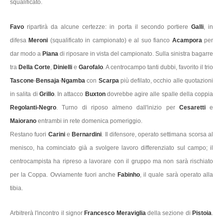
squalificato.
Favo
ripartirà da alcune certezze: in porta il secondo portiere
Galli
, in
difesa
Meroni
(squalificato in campionato) e al suo fianco
Acampora
per
dar modo a
Piana
di riposare in vista del campionato. Sulla sinistra bagarre
tra
Della Corte
,
Dinielli
e
Garofalo
. A centrocampo tanti dubbi, favorito il trio
Tascone
-
Bensaja
-
Ngamba
con
Scarpa
più defilato, occhio alle quotazioni
in salita di
Grillo
. In attacco
Buxton
dovrebbe agire alle spalle della coppia
Regolanti-Negro
. Turno di riposo almeno dall'inizio per
Cesaretti
e
Maiorano
entrambi in rete domenica pomeriggio.
Restano fuori
Carini
e
Bernardini
. Il difensore, operato settimana scorsa al
menisco, ha cominciato già a svolgere lavoro differenziato sul campo; il
centrocampista ha ripreso a lavorare con il gruppo ma non sarà rischiato
per la Coppa. Ovviamente fuori anche
Fabinho
, il quale sarà operato alla
tibia.
Arbitrerà l'incontro il signor
Francesco Meraviglia
della sezione di
Pistoia
.