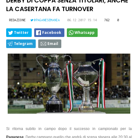
DERBY DI COPPA SENZA TITOLARI, ANCHE
LA CASERTANA FA TURNOVER
REDAZIONE
@PAGANESEMANIA
06.12.2017 15:14
762
0
Twitter
Facebook
Whatsapp
Telegram
Email
Si ritorna subito in campo dopo il successo in campionato per la
Paganese
. Derby campano quello che andrà di scena stasera alle 20:30 al