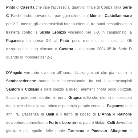
Pinto
di
Caserta
che vale l'accesso ai quarti di finale di Coppa Italia
Serie
C
. Falchetti che arrivano dal pareggio ottenuto al
Menti
di
Castellammare
per 2-2, mentre gli azzurrostellati hanno ottenuto tre punti pesantissimi in
trasferta contro la
Sicula Leonzio
vincendo per 3-0. In campionato la
Paganese
ha perso 3-0 al
Pinto
poco meno di un mese fa. Gli
azzurrostellati non vincono a
Caserta
dal lontano 2004-05 in Serie D
quando si imposero per 2-1.
D'Angelo
vorrebbe rivedere all'opera diversi giovani che già contro la
Sambenedettese
hanno ben impressionato, tra cui i centrocampisti
Santoro
e
Cigliano
e dare spazio a quegli elementi finora poco utilizzati.
Stasera potrebbe esordire in porta
Gragnaniello
che ritorna in rossoblù
dopo aver chiuso la sua prima esperienza proprio contro la
Paganese
due
anni fa. L'assenza di
Galli
e il turno di riposo di
D'Anna
e
Rainone
dovrebbero permettere a
Forte
e
Lorenzini
di partire titolari.
Colli
dovrebbe
giostrare alle spalle delle punte
Turchetta
e
Padovan
.
Alfageme
è