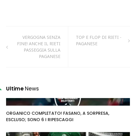
VERGOGNA SENZA
TOP E FLOP DI RIETI -
FINE! ANCHE IL RIETI
PAGANESE
PASSEGGIA SULLA
PAGANESE
Ultime
News
ORGANICO COMPLETATO! FASANO, A SORPRESA,
ESCLUSO; SONO 6 I RIPESCAGGI