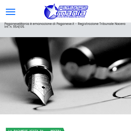
PaganeseMania è emanazione di Paganese.it - Registrazione Tribunale Nocera
Inf. n. 1154/05.
LA PAGANESE VISTA DA... NOCERA