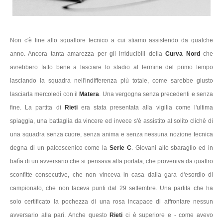
Non c'è fine allo squallore tecnico a cui stiamo assistendo da qualche
anno. Ancora tanta amarezza per gli irriducibili della
Curva Nord
che
avrebbero fatto bene a lasciare lo stadio al termine del primo tempo
lasciando la squadra nell'indifferenza più totale, come sarebbe giusto
lasciarla mercoledì con il
Matera
. Una vergogna senza precedenti e senza
fine. La partita di
Rieti
era stata presentata alla vigilia come l'ultima
spiaggia, una battaglia da vincere ed invece s'è assistito al solito clichè di
una squadra senza cuore, senza anima e senza nessuna nozione tecnica
degna di un palcoscenico come la
Serie C
. Giovani allo sbaraglio ed in
balìa di un avversario che si pensava alla portata, che proveniva da quattro
sconfitte consecutive, che non vinceva in casa dalla gara d'esordio di
campionato, che non faceva punti dal 29 settembre. Una partita che ha
solo certificato la pochezza di una rosa incapace di affrontare nessun
avversario alla pari. Anche questo
Rieti
ci è superiore e - come avevo