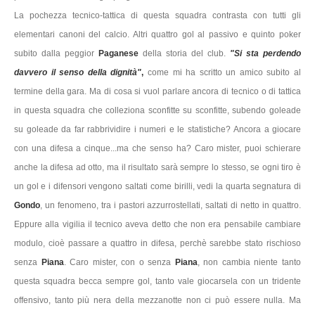
La pochezza tecnico-tattica di questa squadra contrasta con tutti gli
elementari canoni del calcio. Altri quattro gol al passivo e quinto poker
subito dalla peggior
Paganese
della storia del club.
"Si sta perdendo
davvero il senso della dignità"
,
come mi ha scritto un amico subito al
termine della gara. Ma di cosa si vuol parlare ancora di tecnico o di tattica
in questa squadra che colleziona sconfitte su sconfitte, subendo goleade
su goleade da far rabbrividire i numeri e le statistiche? Ancora a giocare
con una difesa a cinque...ma che senso ha? Caro mister, puoi schierare
anche la difesa ad otto, ma il risultato sarà sempre lo stesso, se ogni tiro è
un gol e i difensori vengono saltati come birilli, vedi la quarta segnatura di
Gondo
, un fenomeno, tra i pastori azzurrostellati, saltati di netto in quattro.
Eppure alla vigilia il tecnico aveva detto che non era pensabile cambiare
modulo, cioè passare a quattro in difesa, perchè sarebbe stato rischioso
senza
Piana
. Caro mister, con o senza
Piana
,
non cambia niente tanto
questa squadra becca sempre gol, tanto vale giocarsela con un tridente
offensivo, tanto più nera della mezzanotte non ci può essere nulla. Ma