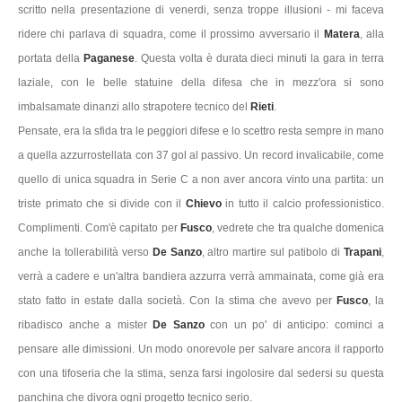
scritto nella presentazione di venerdi, senza troppe illusioni - mi faceva
ridere chi parlava di squadra, come il prossimo avversario il
Matera
, alla
portata della
Paganese
. Questa volta è durata dieci minuti la gara in terra
laziale, con le belle statuine della difesa che in mezz'ora si sono
imbalsamate dinanzi allo strapotere tecnico del
Rieti
.
Pensate, era la sfida tra le peggiori difese e lo scettro resta sempre in mano
a quella azzurrostellata con 37 gol al passivo. Un record invalicabile, come
quello di unica squadra in Serie C a non aver ancora vinto una partita: un
triste primato che si divide con il
Chievo
in tutto il calcio professionistico.
Complimenti. Com'è capitato per
Fusco
, vedrete che tra qualche domenica
anche la tollerabilità verso
De Sanzo
, altro martire sul patibolo di
Trapani
,
verrà a cadere e un'altra bandiera azzurra verrà ammainata, come già era
stato fatto in estate dalla società. Con la stima che avevo per
Fusco
, la
ribadisco anche a mister
De Sanzo
con un po' di anticipo: cominci a
pensare alle dimissioni. Un modo onorevole per salvare ancora il rapporto
con una tifoseria che la stima, senza farsi ingolosire dal sedersi su questa
panchina che divora ogni progetto tecnico serio.