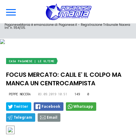
PaganeseMania è emanazione di Paganese.it - Registrazione Tribunale Nocera
Inf. n. 1154/05.
CASA PAGANESE | LE ULTIME
FOCUS MERCATO: CALIL E' IL COLPO MA
MANCA UN CENTROCAMPISTA
PEPPE NOCERA
03.09.2019 10:51
149
0
Twitter
Facebook
Whatsapp
Telegram
Email