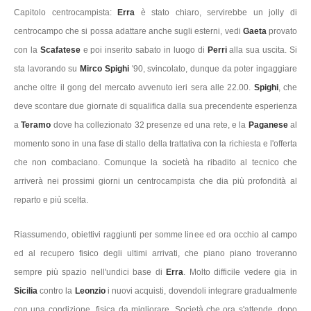
Capitolo centrocampista:
Erra
è stato chiaro, servirebbe un jolly di
centrocampo che si possa adattare anche sugli esterni, vedi
Gaeta
provato
con la
Scafatese
e poi inserito sabato in luogo di
Perri
alla sua uscita. Si
sta lavorando su
Mirco Spighi
'90, svincolato, dunque da poter ingaggiare
anche oltre il gong del mercato avvenuto ieri sera alle 22.00.
Spighi
, che
deve scontare due giornate di squalifica dalla sua precendente esperienza
a
Teramo
dove ha collezionato 32 presenze ed una rete, e la
Paganese
al
momento sono in una fase di stallo della trattativa con la richiesta e l'offerta
che non combaciano. Comunque la società ha ribadito al tecnico che
arriverà nei prossimi giorni un centrocampista che dia più profondità al
reparto e più scelta.
Riassumendo, obiettivi raggiunti per somme linee ed ora occhio al campo
ed al recupero fisico degli ultimi arrivati, che piano piano troveranno
sempre più spazio nell'undici base di
Erra
. Molto difficile vedere gia in
Sicilia
contro la
Leonzio
i nuovi acquisti, dovendoli integrare gradualmente
con una condizione fisica da migliorare. Società che ora s'attende, dopo