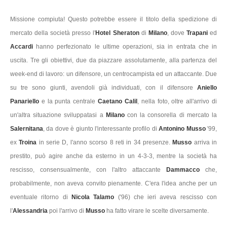
Missione compiuta! Questo potrebbe essere il titolo della spedizione di
mercato della società presso l'
Hotel
Sheraton
di
Milano
, dove
Trapani
ed
Accardi
hanno perfezionato le ultime operazioni, sia in entrata che in
uscita. Tre gli obiettivi, due da piazzare assolutamente, alla partenza del
week-end di lavoro: un difensore, un centrocampista ed un attaccante. Due
su tre sono giunti, avendoli già individuati, con il difensore
Aniello
Panariello
e la punta centrale
Caetano Calil
, nella foto, oltre all'arrivo di
un'altra situazione sviluppatasi a
Milano
con la consorella di mercato la
Salernitana
, da dove è giunto l'interessante profilo di
Antonino Musso
'99,
ex
Troina
in serie D, l'anno scorso 8 reti in 34 presenze.
Musso
arriva in
prestito, può agire anche da esterno in un 4-3-3, mentre la società ha
rescisso, consensualmente, con l'altro attaccante
Dammacco
che,
probabilmente, non aveva convito pienamente. C'era l'idea anche per un
eventuale ritorno di
Nicola Talamo
('96) che ieri aveva rescisso con
l'
Alessandria
poi l'arrivo di
Musso
ha fatto virare le scelte diversamente.