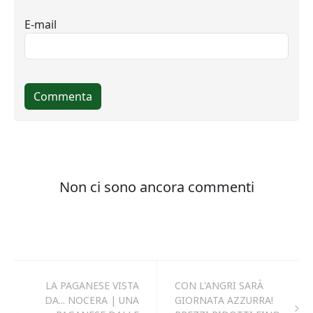
LA PAGANESE VISTA
CON L'ANGRI SARÀ
DA... NOCERA | UNA
GIORNATA AZZURRA!