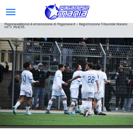
PaganeseMania è emanazione di Paganese.it - Registrazione Tribunale Nocera
Inf. n. 1154/05.