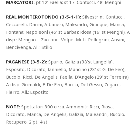
MARCATORI:
pt 12’ Faella; st 17’ Contucci, 48’ Menghi
REAL MONTEROTONDO (3-5-1-1):
Silvestrini; Contucci,
Ceccarelli, Darini; Albanesi, Maleandri, Gningue, Manca,
Fontana; Napoleoni (45’ st Barba); Riosa (19’ st Menghi). A
disp.: Mengucci, Zaccone, Volpe, Muti, Pellegrini, Ansini,
Bencivenga. All.: Stillo
PAGANESE (3-5-2):
Spurio, Galizia (38’st Langella),
Esposito, Dicorato; Ianniello, Mancino (23’ st G. De Feo),
Bucolo, Ricci, De Angelis; Faella, D’Angelo (29’ st Ferreira).
A disp: Grimaldi, F. De Feo, Boccia, Del Gesso, Zugaro,
Fierro. All.: Esposito
NOTE:
Spettatori 300 circa. Ammoniti: Ricci, Riosa,
Dicorato, Manca, De Angelis, Galizia, Maleandri, Bucolo.
Recupero: 2’pt, 4’st