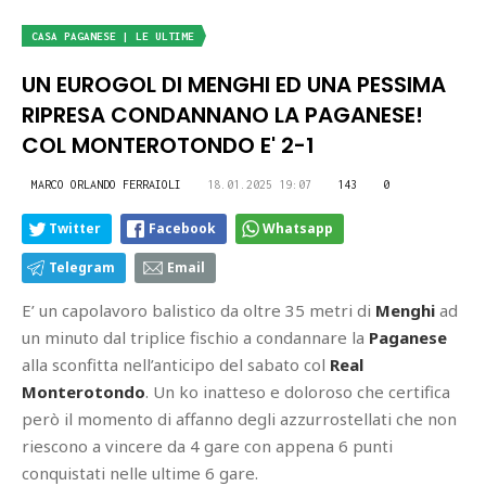
CASA PAGANESE | LE ULTIME
UN EUROGOL DI MENGHI ED UNA PESSIMA
RIPRESA CONDANNANO LA PAGANESE!
COL MONTEROTONDO E' 2-1
MARCO ORLANDO FERRAIOLI
18.01.2025 19:07
143
0
Twitter
Facebook
Whatsapp
Telegram
Email
E’ un capolavoro balistico da oltre 35 metri di
Menghi
ad
un minuto dal triplice fischio a condannare la
Paganese
alla sconfitta nell’anticipo del sabato col
Real
Monterotondo
. Un ko inatteso e doloroso che certifica
però il momento di affanno degli azzurrostellati che non
riescono a vincere da 4 gare con appena 6 punti
conquistati nelle ultime 6 gare.