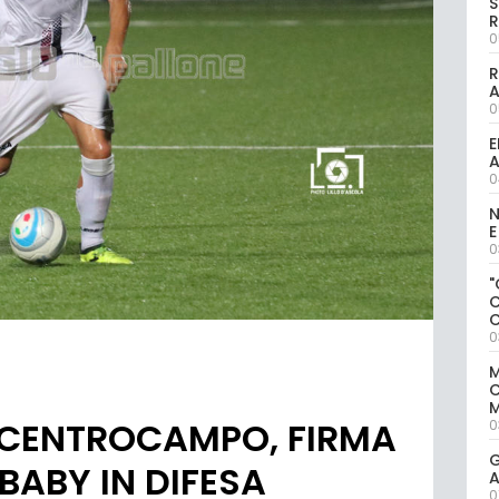
S
R
0
R
0
E
A
0
N
E
0
"
0
M
M
 CENTROCAMPO, FIRMA
0
G
BABY IN DIFESA
A
0