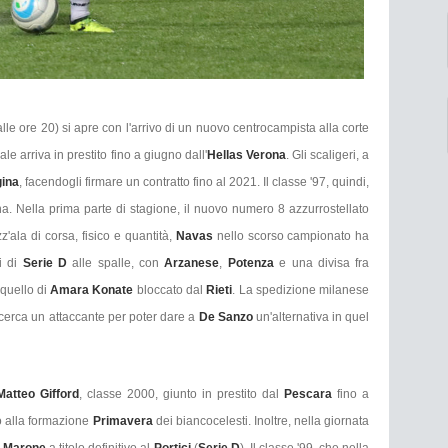
alle ore 20) si apre con l'arrivo di un nuovo centrocampista alla corte
uale arriva in prestito fino a giugno dall'
Hellas Verona
. Gli scaligeri, a
ina
, facendogli firmare un contratto fino al 2021. Il classe '97, quindi,
. Nella prima parte di stagione, il nuovo numero 8 azzurrostellato
'ala di corsa, fisico e quantità,
Navas
nello scorso campionato ha
i di
Serie D
alle spalle, con
Arzanese
,
Potenza
e una divisa fra
 quello di
Amara Konate
bloccato dal
Rieti
. La spedizione milanese
cerca un attaccante per poter dare a
De Sanzo
un'alternativa in quel
Matteo Gifford
, classe 2000, giunto in prestito dal
Pescara
fino a
to alla formazione
Primavera
dei biancocelesti. Inoltre, nella giornata
 Marone
a titolo definitivo al
Portici
(
Serie D
). Il classe '99, che nella