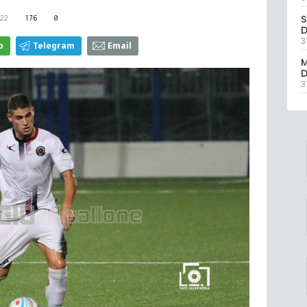
S
22
176
0
D
3
p
Telegram
Email
M
D
3