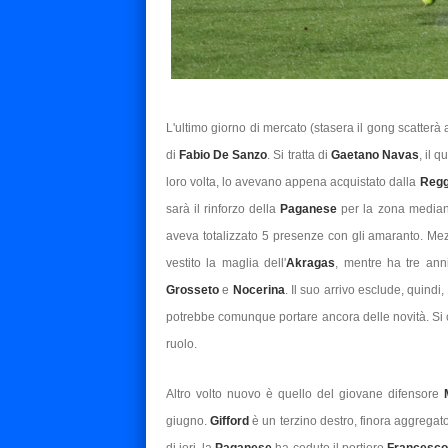
L'ultimo giorno di mercato (stasera il gong scatterà 
di
Fabio De Sanzo
. Si tratta di
Gaetano Navas
, il q
loro volta, lo avevano appena acquistato dalla
Regg
sarà il rinforzo della
Paganese
per la zona mediana
aveva totalizzato 5 presenze con gli amaranto. Mezz
vestito la maglia dell'
Akragas
, mentre ha tre ann
Grosseto
e
Nocerina
. Il suo arrivo esclude, quindi,
potrebbe comunque portare ancora delle novità. Si 
ruolo.
Altro volto nuovo è quello del giovane difensore
giugno.
Gifford
è un terzino destro, finora aggrega
di ieri, la
Paganese
ha ceduto il portiere
Francesco