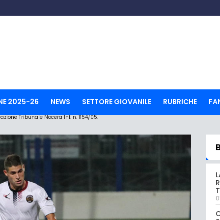
NE 2025-26
NEWS
SETTORE GIOVANILE
RUBRICHE
FA
ione Tribunale Nocera Inf. n. 1154/05.
L
R
T
0