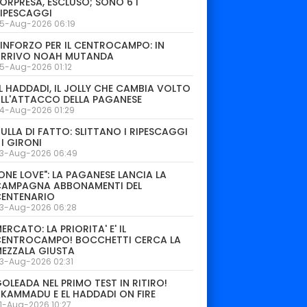
ORPRESA, ESCLUSO; SONO 6 I
IPESCAGGI
5-Aug-2026 06:19
INFORZO PER IL CENTROCAMPO: IN
ARRIVO NOAH MUTANDA
5-Aug-2026 01:12
L HADDADI, IL JOLLY CHE CAMBIA VOLTO
LL'ATTACCO DELLA PAGANESE
4-Aug-2026 01:29
ULLA DI FATTO: SLITTANO I RIPESCAGGI
 I GIRONI
3-Aug-2026 06:49
ONE LOVE": LA PAGANESE LANCIA LA
CAMPAGNA ABBONAMENTI DEL
CENTENARIO
3-Aug-2026 06:28
ERCATO: LA PRIORITA' E' IL
CENTROCAMPO! BOCCHETTI CERCA LA
EZZALA GIUSTA
3-Aug-2026 02:31
OLEADA NEL PRIMO TEST IN RITIRO!
KAMMADU E EL HADDADI ON FIRE
1-Aug-2026 10:27