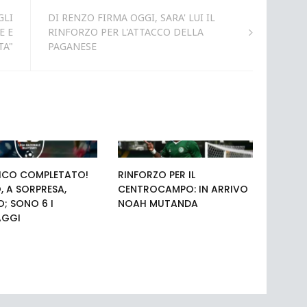
GLI
DI RENZO FIRMA OGGI, SARA' LUI IL
E E
RINFORZO PER L'ATTACCO DELLA
TA"
PAGANESE
ICO COMPLETATO!
RINFORZO PER IL
, A SORPRESA,
CENTROCAMPO: IN ARRIVO
; SONO 6 I
NOAH MUTANDA
AGGI