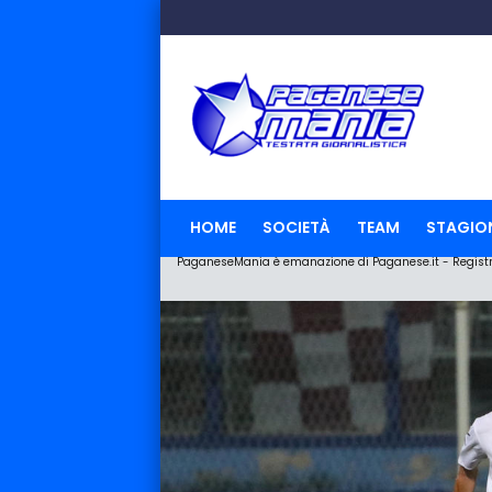
HOME
SOCIETÀ
TEAM
STAGIO
PaganeseMania è emanazione di Paganese.it - Registraz