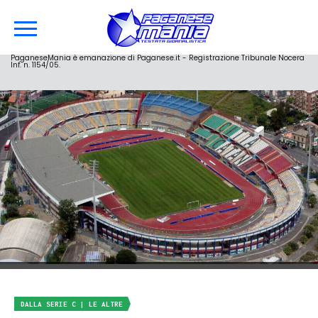
PaganeseMania è emanazione di Paganese.it - Registrazione Tribunale Nocera
Inf. n. 1154/05.
DALLA SERIE C | LE ALTRE