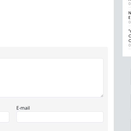
0
N
E
0
"
0