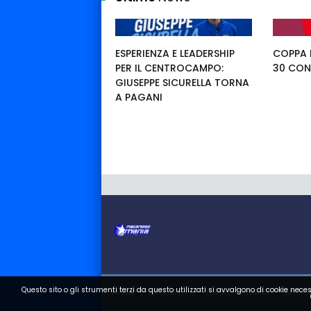
ESPERIENZA E LEADERSHIP
COPPA I
PER IL CENTROCAMPO:
30 CON
GIUSEPPE SICURELLA TORNA
A PAGANI
Questo sito o gli strumenti terzi da questo utilizzati si avvalgono di cookie neces
HOME
SOCIETA
TEAM
NEWS
SETTOR