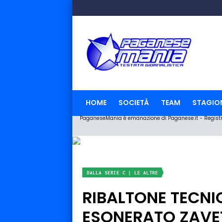
HOME
SOCIETÀ
TEAM
STAGIO
PaganeseMania è emanazione di Paganese.it - Registraz
DALLA SERIE C | LE ALTRE
RIBALTONE TECNIC
ESONERATO ZAVET