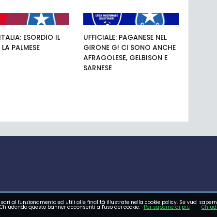
TALIA: ESORDIO IL
UFFICIALE: PAGANESE NEL
 LA PALMESE
GIRONE G! CI SONO ANCHE
AFRAGOLESE, GELBISON E
SARNESE
sari al funzionamento ed utili alle finalità illustrate nella cookie policy. Se vuoi sapern
E GIOVANILE
FOTO
VIDEO
Chiudendo questo banner acconsenti all'uso dei cookie.
Per saperne di più
Chiud