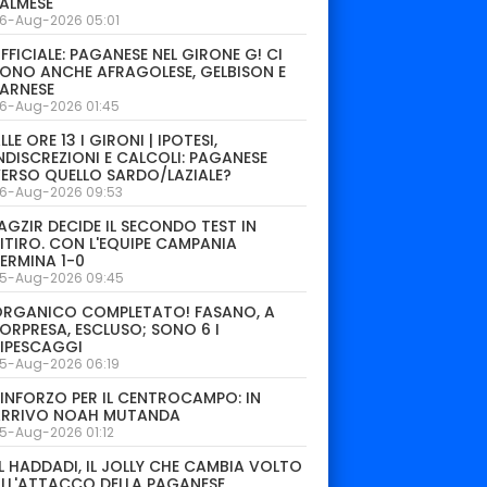
ALMESE
6-Aug-2026 05:01
FFICIALE: PAGANESE NEL GIRONE G! CI
ONO ANCHE AFRAGOLESE, GELBISON E
ARNESE
6-Aug-2026 01:45
LLE ORE 13 I GIRONI | IPOTESI,
NDISCREZIONI E CALCOLI: PAGANESE
ERSO QUELLO SARDO/LAZIALE?
6-Aug-2026 09:53
AGZIR DECIDE IL SECONDO TEST IN
ITIRO. CON L'EQUIPE CAMPANIA
ERMINA 1-0
5-Aug-2026 09:45
ORGANICO COMPLETATO! FASANO, A
ORPRESA, ESCLUSO; SONO 6 I
IPESCAGGI
5-Aug-2026 06:19
INFORZO PER IL CENTROCAMPO: IN
ARRIVO NOAH MUTANDA
5-Aug-2026 01:12
L HADDADI, IL JOLLY CHE CAMBIA VOLTO
LL'ATTACCO DELLA PAGANESE