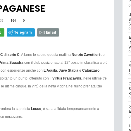
P
 PAGANESE
0
U
S
35
164
0
S
0
p
Telegram
Email
A
I
V
0
 C
di
serie C
. A farne le spese questa mattina
Nunzio Zavettieri
del
L
Prima Squadra
con il club posizionato al 12° posto in classifica a più
R
T
co, con esperienze anche con
L'Aquila
,
Juve Stabia
e
Catanzaro
,
0
 soltanto un punto, ottenuto con il
Virtus Francavilla
, nelle ultime tre
e ultime cinque, in virtù della netta vittoria nel turno prenatalizio
S
R
0
R
ronterà la capolista
Lecce
, è stata affidata temporaneamente a
0
nico nerazzurro.
E
A