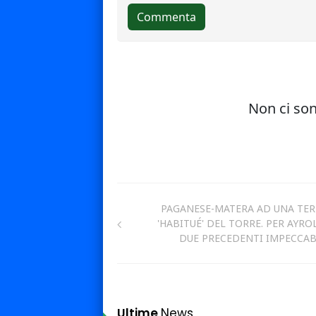
PAGANESE-MATERA AD UNA TE
'HABITUÉ' DEL TORRE. PER AYRO
DUE PRECEDENTI IMPECCAB
Ultime
News