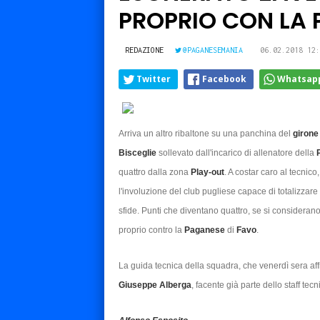
PROPRIO CON LA
REDAZIONE
@PAGANESEMANIA
06.02.2018 12:
Twitter
Facebook
Whatsap
Arriva un altro ribaltone su una panchina del
girone
Bisceglie
sollevato dall'incarico di allenatore della
quattro dalla zona
Play-out
. A costar caro al tecni
l'involuzione del club pugliese capace di totalizzare
sfide. Punti che diventano quattro, se si considerano l
proprio contro la
Paganese
di
Favo
.
La guida tecnica della squadra, che venerdì sera aff
Giuseppe Alberga
, facente già parte dello staff tec