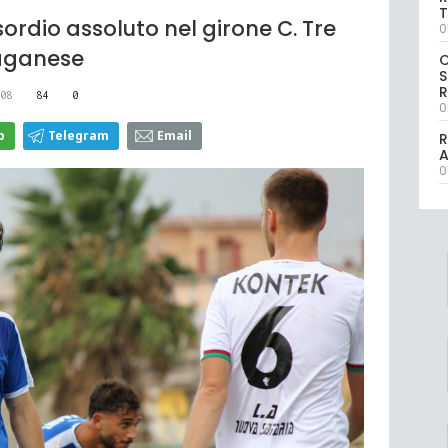
T
sordio assoluto nel girone C. Tre
0
 Paganese
S
R
08
84
0
0
p
Telegram
Email
R
0