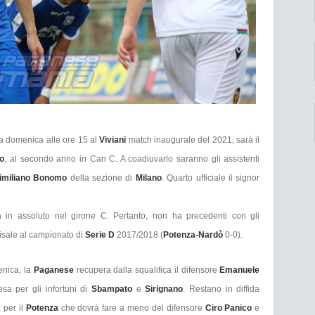
a domenica alle ore 15 al
Viviani
match inaugurale del 2021, sarà il
o
, al secondo anno in Can C. A coadiuvarlo saranno gli assistenti
imiliano Bonomo
della sezione di
Milano
. Quarto ufficiale il signor
tta in assoluto nel girone C. Pertanto, non ha precedenti con gli
 risale al campionato di
Serie D
2017/2018 (
Potenza-Nardò
0-0).
enica, la
Paganese
recupera dalla squalifica il difensore
Emanuele
sa per gli infortuni di
Sbampato
e
Sirignano
. Restano in diffida
 per il
Potenza
che dovrà fare a meno del difensore
Ciro Panico
e