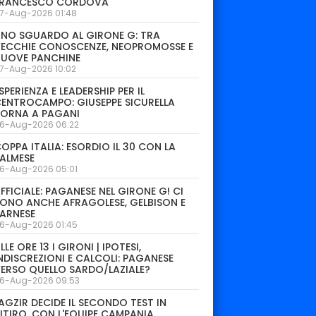
FRANCESCO CORDOVA
7-Aug-2026 01:48
NO SGUARDO AL GIRONE G: TRA
ECCHIE CONOSCENZE, NEOPROMOSSE E
NUOVE PANCHINE
7-Aug-2026 10:02
SPERIENZA E LEADERSHIP PER IL
ENTROCAMPO: GIUSEPPE SICURELLA
TORNA A PAGANI
6-Aug-2026 06:22
OPPA ITALIA: ESORDIO IL 30 CON LA
ALMESE
6-Aug-2026 05:01
FFICIALE: PAGANESE NEL GIRONE G! CI
ONO ANCHE AFRAGOLESE, GELBISON E
ARNESE
6-Aug-2026 01:45
LLE ORE 13 I GIRONI | IPOTESI,
NDISCREZIONI E CALCOLI: PAGANESE
ERSO QUELLO SARDO/LAZIALE?
6-Aug-2026 09:53
AGZIR DECIDE IL SECONDO TEST IN
ITIRO. CON L'EQUIPE CAMPANIA