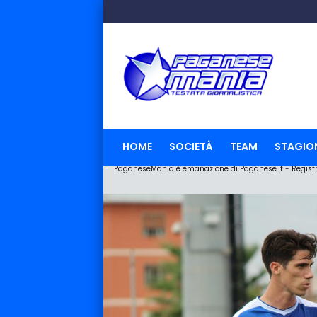
HOME
SOCIETÀ
TEAM
STAGIO
PaganeseMania è emanazione di Paganese.it - Registraz