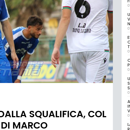
0
U
V
0
E
C
0
C
P
0
U
S
S
0
A
I
ALLA SQUALIFICA, COL
V
0
 DI MARCO
L
R