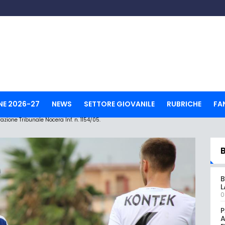
NE 2026-27
NEWS
SETTORE GIOVANILE
RUBRICHE
FA
ione Tribunale Nocera Inf. n. 1154/05.
B
L
0
P
A