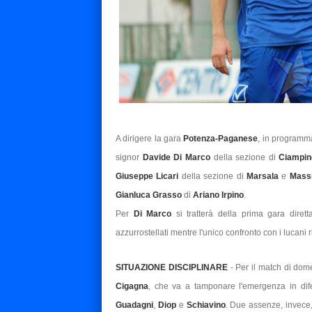
A dirigere la gara
Potenza-Paganese
, in programm
signor
Davide Di Marco
della sezione di
Ciampin
Giuseppe Licari
della sezione di
Marsala
e
Mass
Gianluca Grasso
di
Ariano Irpino
.
Per
Di Marco
si tratterà della prima gara dire
azzurrostellati mentre l'unico confronto con i lucani
SITUAZIONE DISCIPLINARE
- Per il match di dom
Cigagna
, che va a tamponare l'emergenza in dife
Guadagni
,
Diop
e
Schiavino
. Due assenze, invece,