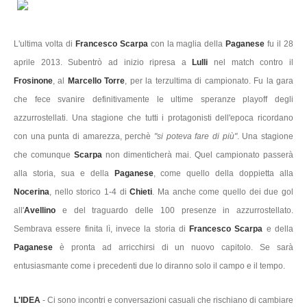
L'ultima volta di
Francesco Scarpa
con la maglia della
Paganese
fu il 28
aprile 2013. Subentrò ad inizio ripresa a
Lulli
nel match contro il
Frosinone
, al
Marcello Torre
, per la terzultima di campionato. Fu la gara
che fece svanire definitivamente le ultime speranze playoff degli
azzurrostellati. Una stagione che tutti i protagonisti dell'epoca ricordano
con una punta di amarezza, perchè
"si poteva fare di più"
. Una stagione
che comunque
Scarpa
non dimenticherà mai. Quel campionato passerà
alla storia, sua e della
Paganese
, come quello della doppietta alla
Nocerina
, nello storico 1-4 di
Chieti
. Ma anche come quello dei due gol
all'
Avellino
e del traguardo delle 100 presenze in azzurrostellato.
Sembrava essere finita lì, invece la storia di
Francesco Scarpa
e della
Paganese
è pronta ad arricchirsi di un nuovo capitolo. Se sarà
entusiasmante come i precedenti due lo diranno solo il campo e il tempo.
L'IDEA
- Ci sono incontri e conversazioni casuali che rischiano di cambiare