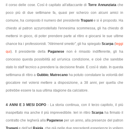
il corso delle cose. Così è capitato all'attaccante di
Torre Annunziata
che
poco più di due settimane fa, quasi per scherzo con alcuni amici in
comune, ha composto il numero del presidente
Trapani
e si è proposto. Ha
chiesto al patron azzurrostellato l'ennesima scommessa, gli ha chiesto di
mettersi in gioco, di poter prendere parte al ritiro e giocarsi le sue ultime
chance tra i professionisti.
"Altrimenti smetto"
, gli ha spiegato
Scarpa
(
leggi
qui
). Il presidente della
Paganese
non è rimasto indifferente, gli ha
concesso questa possibilità ad un'unica condizione, e cioè che sarebbe
stato lo staff tecnico a prendere la decisione finale. E così è stato. In questa
settimana di ritiro a
Gubbio
,
Matrecano
ha potuto constatare la volontà del
giocatore nel volersi mettere a disposizione, a 38 anni, per quella che
potrebbe essere la sua ultima stagione da calciatore.
4 ANNI E 3 MESI DOPO
- La storia continua, con il terzo capitolo, il più
inaspettato ma anche il più imprevedibile. Ieri in ritiro
Scarpa
ha firmato il
contratto che legherà alla
Paganese
per un anno, alla presenze del patron
Trapani
e dell'ad
Raiola
, che già nelle due precedenti esperienze lo vollero