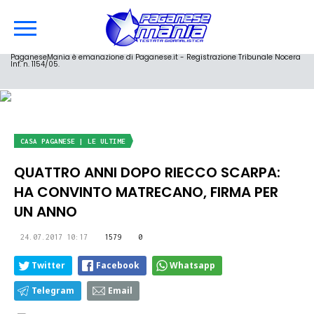
PaganeseMania è emanazione di Paganese.it - Registrazione Tribunale Nocera
Inf. n. 1154/05.
CASA PAGANESE | LE ULTIME
QUATTRO ANNI DOPO RIECCO SCARPA:
HA CONVINTO MATRECANO, FIRMA PER
UN ANNO
24.07.2017 10:17
1579
0
Twitter
Facebook
Whatsapp
Telegram
Email