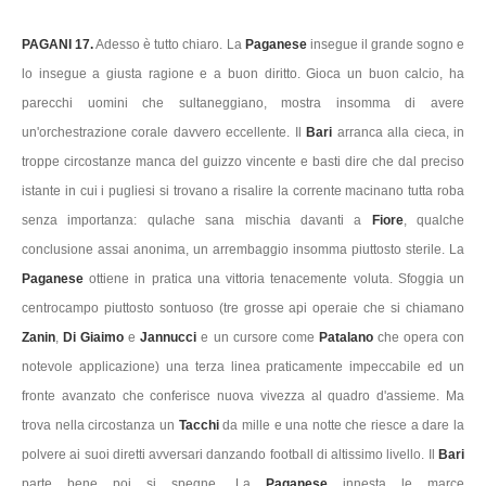
PAGANI 17.
Adesso è tutto chiaro. La
Paganese
insegue il grande sogno e
lo insegue a giusta ragione e a buon diritto. Gioca un buon calcio, ha
parecchi uomini che sultaneggiano, mostra insomma di avere
un'orchestrazione corale davvero eccellente. Il
Bari
arranca alla cieca, in
troppe circostanze manca del guizzo vincente e basti dire che dal preciso
istante in cui i pugliesi si trovano a risalire la corrente macinano tutta roba
senza importanza: qulache sana mischia davanti a
Fiore
, qualche
conclusione assai anonima, un arrembaggio insomma piuttosto sterile. La
Paganese
ottiene in pratica una vittoria tenacemente voluta. Sfoggia un
centrocampo piuttosto sontuoso (tre grosse api operaie che si chiamano
Zanin
,
Di Giaimo
e
Jannucci
e un cursore come
Patalano
che opera con
notevole applicazione) una terza linea praticamente impeccabile ed un
fronte avanzato che conferisce nuova vivezza al quadro d'assieme. Ma
trova nella circostanza un
Tacchi
da mille e una notte che riesce a dare la
polvere ai suoi diretti avversari danzando football di altissimo livello. Il
Bari
parte bene poi si spegne. La
Paganese
innesta le marce