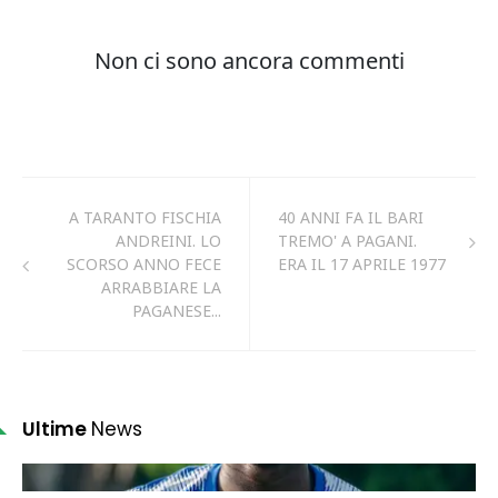
A TARANTO FISCHIA
40 ANNI FA IL BARI
ANDREINI. LO
TREMO' A PAGANI.
SCORSO ANNO FECE
ERA IL 17 APRILE 1977
ARRABBIARE LA
PAGANESE...
Ultime
News