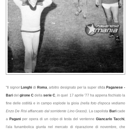
"Il signor
Longhi
di
Roma
, arbitro designato per la super sfida
Paganese -
Bari
del
girone C
della
serie C
, in quel 17 aprile '77 ha appena fischiato la
fine delle ostilità e in campo esplode la gioia
(nella foto d'epoca vediamo
Enzo De Risi affiancato dal sorridente Lino Grassi)
. La capolista
Bari
cade
a
Pagani
per opera di un colpo di testa del ventenne
Giancarlo Tacchi
,
l'ala funambolica giunta nel mercato di riparazione di novembre, che