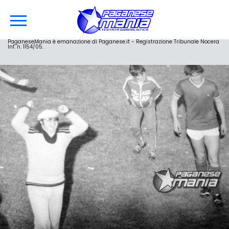
PaganeseMania è emanazione di Paganese.it - Registrazione Tribunale Nocera
Inf. n. 1154/05.