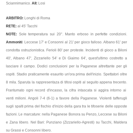
Sciannimanico.
All:
Losi
ARBITRO:
Longhi di Roma
RETE:
al 45' Tacchi
NOTE:
Sole temperatura sui 20°. Manto erboso in perfette condizioni.
Ammoniti
: Leccese 17' e Consonni al 21' per gioco falloso. Albano 61' per
condotta ostruzionistica. Ferioli 80' per proteste. Incidenti di gioco a Biloni
40', Albano 47', Zizzariello 54' e Di Giaimo 64', quest'ultimo costretto a
lasciare il campo. Dodici conclusioni per la Paganese altrettante per gli
ospiti. Stadio praticamente esaurito un'ora prima dell'inizio. Spettatori oltre
8 mila. Sparuta la rappresentaza di tifosi ospiti al seguito appena trecento.
Frantumato ogni record d'incasso, la cifra intascata si aggira intorno ai
venti milioni. Angoli 7-4 (6-1) a favore della Paganese. Violenti tafferugli
sugli spalti prima del fischio d'inizio della gara tra le tifoserie delle opposte
fazioni. Le marcature: nella Paganese Bonora su Penzo, Leccese su Biloni
e Zana libero. Nel Bari: Punziano (Zizzariello-Agresti) su Tacchi, Maldera
su Grassi e Consonni libero.