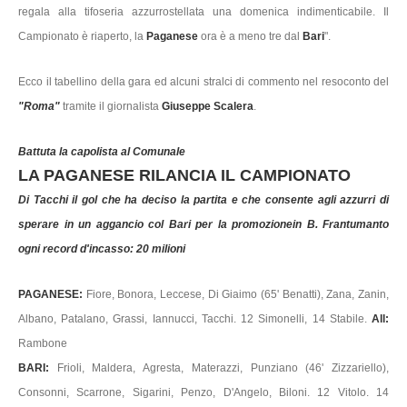
regala alla tifoseria azzurrostellata una domenica indimenticabile. Il
Campionato è riaperto, la
Paganese
ora è a meno tre dal
Bari
".
Ecco il tabellino della gara ed alcuni stralci di commento nel resoconto del
"Roma"
tramite il giornalista
Giuseppe Scalera
.
Battuta la capolista al Comunale
LA PAGANESE RILANCIA IL CAMPIONATO
Di Tacchi il gol che ha deciso la partita e che consente agli azzurri di
sperare in un aggancio col Bari per la promozionein B. Frantumanto
ogni record d'incasso: 20 milioni
PAGANESE:
Fiore, Bonora, Leccese, Di Giaimo (65' Benatti), Zana, Zanin,
Albano, Patalano, Grassi, Iannucci, Tacchi. 12 Simonelli, 14 Stabile.
All:
Rambone
BARI:
Frioli, Maldera, Agresta, Materazzi, Punziano (46' Zizzariello),
Consonni, Scarrone, Sigarini, Penzo, D'Angelo, Biloni. 12 Vitolo. 14