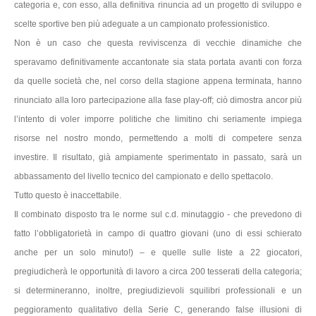
categoria e, con esso, alla definitiva rinuncia ad un progetto di sviluppo e
scelte sportive ben più adeguate a un campionato professionistico.
Non è un caso che questa reviviscenza di vecchie dinamiche che
speravamo definitivamente accantonate sia stata portata avanti con forza
da quelle società che, nel corso della stagione appena terminata, hanno
rinunciato alla loro partecipazione alla fase play-off; ciò dimostra ancor più
l’intento di voler imporre politiche che limitino chi seriamente impiega
risorse nel nostro mondo, permettendo a molti di competere senza
investire. Il risultato, già ampiamente sperimentato in passato, sarà un
abbassamento del livello tecnico del campionato e dello spettacolo.
Tutto questo è inaccettabile.
Il combinato disposto tra le norme sul c.d. minutaggio - che prevedono di
fatto l’obbligatorietà in campo di quattro giovani (uno di essi schierato
anche per un solo minuto!) – e quelle sulle liste a 22 giocatori,
pregiudicherà le opportunità di lavoro a circa 200 tesserati della categoria;
si determineranno, inoltre, pregiudizievoli squilibri professionali e un
peggioramento qualitativo della Serie C, generando false illusioni di