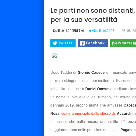
Le parti non sono distanti,
per la sua versatilità
DANILO SORRENTINO
@DANILOSORRE
26.08.20
Twitter
Facebook
Whatsap
Dopo l'addio di
Giorgio Capece
e il mancato arriv
prova a stringere i tempi per mettere a disposizion
imbastita conduce a
Daniel Onescu
, mediano class
un nome nuovo quello del rumeno, nel mirino degli
gennaio 2019, proprio prima che arrivasse
Capec
Rosa
,
come annunciato dallo stesso ds
Accardi
, n
nel senso che balla ancora una sottile differenza f
riaggiorneranno nelle prossime ore, ma la
Pagane