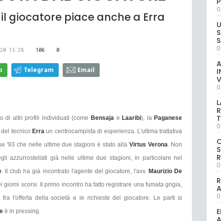
P
0
 il giocatore piace anche a Erra
U
S
S
0
20 13:28
106
0
A
p
Telegram
Email
I
V
0
L
R
T
o di altri profili individuati (come
Bensaja
e
Laaribi
), la
Paganese
0
e del tecnico
Erra
un centrocampista di esperienza. L'ultima trattativa
e '93 che nelle ultime due stagioni è stato alla
Virtus Verona
. Non
S
R
 azzurrostellati già nelle ultime due stagioni, in particolare nel
0
e
. Il club ha già incontrato l'agente del giocatore, l'avv.
Maurizio De
R
ei giorni scorsi. Il primo incontro ha fatto registrare una fumata grigia,
0
ra l'offerta della società e le richieste del giocatore. Le parti si
E
se
è in pressing.
A