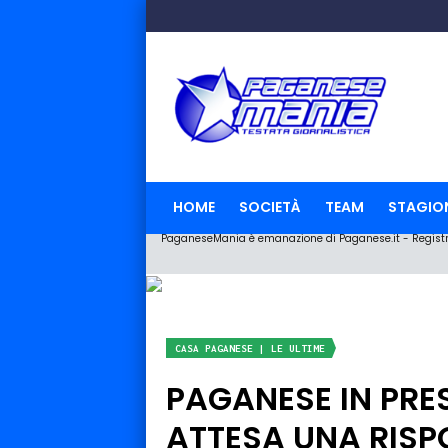
HOME
SOCIETÀ
TEAM
STAGIO
PaganeseMania è emanazione di Paganese.it - Registraz
CASA PAGANESE | LE ULTIME
PAGANESE IN PRE
ATTESA UNA RISP