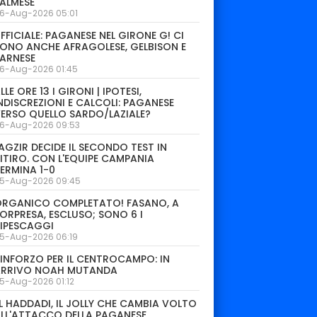
ALMESE
6-Aug-2026 05:01
FFICIALE: PAGANESE NEL GIRONE G! CI
ONO ANCHE AFRAGOLESE, GELBISON E
ARNESE
6-Aug-2026 01:45
LLE ORE 13 I GIRONI | IPOTESI,
NDISCREZIONI E CALCOLI: PAGANESE
ERSO QUELLO SARDO/LAZIALE?
6-Aug-2026 09:53
AGZIR DECIDE IL SECONDO TEST IN
ITIRO. CON L'EQUIPE CAMPANIA
ERMINA 1-0
5-Aug-2026 09:45
ORGANICO COMPLETATO! FASANO, A
ORPRESA, ESCLUSO; SONO 6 I
IPESCAGGI
5-Aug-2026 06:19
INFORZO PER IL CENTROCAMPO: IN
ARRIVO NOAH MUTANDA
5-Aug-2026 01:12
L HADDADI, IL JOLLY CHE CAMBIA VOLTO
LL'ATTACCO DELLA PAGANESE