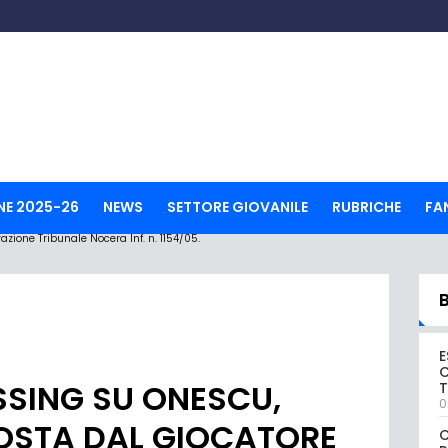
NE 2025-26
NEWS
SETTORE GIOVANILE
RUBRICHE
FA
ione Tribunale Nocera Inf. n. 1154/05.
E
C
SSING SU ONESCU,
0
OSTA DAL GIOCATORE
C