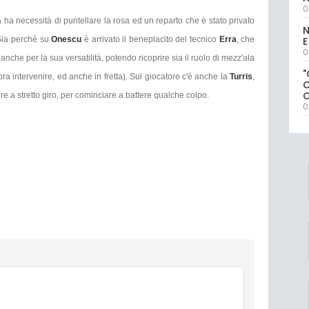
0
 ha necessità di puntellare la rosa ed un reparto che è stato privato
N
 Sia perchè su
Onescu
è arrivato il beneplacito del tecnico
Erra
, che
E
0
 anche per la sua versatilità, potendo ricoprire sia il ruolo di mezz'ala
"
ra intervenire, ed anche in fretta). Sul giocatore c'è anche la
Turris
,
re a stretto giro, per cominciare a battere qualche colpo.
0