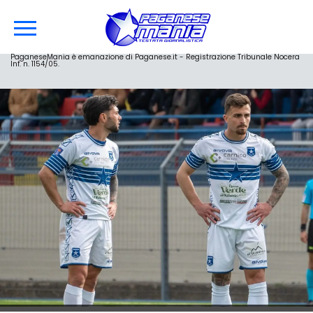
PaganeseMania è emanazione di Paganese.it - Registrazione Tribunale Nocera
Inf. n. 1154/05.