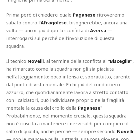
Prima però di chiederci quale
Paganese
ritroveremo
sabato contro l’
Afragolese
, bisognerebbe, ancora una
volta — ancor più dopo la sconfitta di
Aversa
—
interrogarsi sul perché dell’involuzione di questa
squadra.
Il tecnico
Novelli
, al termine della sconfitta al
“Bisceglia”
,
ha rimarcato come la squadra non gli sia piaciuta
nell’atteggiamento: poco intensa e, soprattutto, carente
dal punto di vista mentale. E chi più del condottiero
azzurro, che quotidianamente lavora a stretto contatto
con i calciatori, può individuare proprio nella fragilità
mentale la causa del crollo della
Paganese
?
Probabilmente, nel momento cruciale, questa squadra
non è riuscita a mantenere i nervi saldi per compiere il
salto di qualità, anche perché — sempre secondo
Novelli
— non le mancava nulla. Tuttavia, una rosa giovane, con