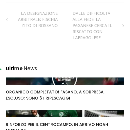
LA DESIGNAZIONE
DALLE DIFFICOLTÀ
ARBITRALE: FISCHIA
ALLA FEDE: LA
ZITO DI ROSSANO
PAGANESE CERCA IL
RISCATTO CON
L'AFRAGOLESE
Ultime
News
ORGANICO COMPLETATO! FASANO, A SORPRESA,
ESCLUSO; SONO 6 I RIPESCAGGI
RINFORZO PER IL CENTROCAMPO: IN ARRIVO NOAH