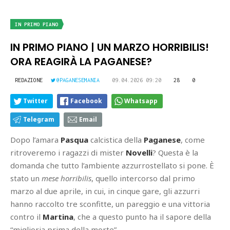
IN PRIMO PIANO
IN PRIMO PIANO | UN MARZO HORRIBILIS!
ORA REAGIRÀ LA PAGANESE?
REDAZIONE
@PAGANESEMANIA
09.04.2026 09:20
28
0
Twitter
Facebook
Whatsapp
Telegram
Email
Dopo l’amara
Pasqua
calcistica della
Paganese
, come
ritroveremo i ragazzi di mister
Novelli
? Questa è la
domanda che tutto l’ambiente azzurrostellato si pone. È
stato un
mese horribilis
, quello intercorso dal primo
marzo al due aprile, in cui, in cinque gare, gli azzurri
hanno raccolto tre sconfitte, un pareggio e una vittoria
contro il
Martina
, che a questo punto ha il sapore della
“miglioria prima della morte”.