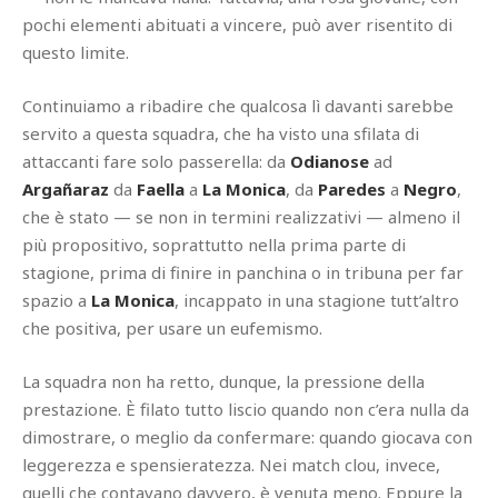
pochi elementi abituati a vincere, può aver risentito di
questo limite.
Continuiamo a ribadire che qualcosa lì davanti sarebbe
servito a questa squadra, che ha visto una sfilata di
attaccanti fare solo passerella: da
Odianose
ad
Argañaraz
da
Faella
a
La Monica
, da
Paredes
a
Negro
,
che è stato — se non in termini realizzativi — almeno il
più propositivo, soprattutto nella prima parte di
stagione, prima di finire in panchina o in tribuna per far
spazio a
La Monica
, incappato in una stagione tutt’altro
che positiva, per usare un eufemismo.
La squadra non ha retto, dunque, la pressione della
prestazione. È filato tutto liscio quando non c’era nulla da
dimostrare, o meglio da confermare: quando giocava con
leggerezza e spensieratezza. Nei match clou, invece,
quelli che contavano davvero, è venuta meno. Eppure la