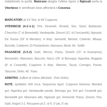
ristabilendo la parità.
Maiorano
sbaglia l'ultimo rigore e
Ngissah
porta la
Viterbese
in semifinale dove affronterà il
Cosenza
.
MARCATORI
: pt 14' Sini; st 49' Cuppone
VITERBESE (4-2-3-1)
: Pini; Peverelli, Rinaldi, Sini, Sanè; Baldassin,
Checchin (7' st Benedetti); Vandeputte, Zenuni (21' st Cenciarelli), Ngissah;
De Sousa (26' st Mendez). A disp.: Iannarilli, Micheli, Celiento, Mbaye,
Bizzotto, Calderini, Di Paolantonio, Atanasov, Mosti. All.: Sottili
PAGANESE (3-5-2)
: Galli; Meroni, Piana, Dinielli (15' st Acampora);
Bernardini, Maiorano, Baccolo, Nacci (29' st Bensaja), Ngamba; Boggian
(8' st Cesaretti), Cuppone. A disp.: Marone, Tazza, Cernigoi, Pavan,
Tascone, Grillo. All.: Favo
ARBITRO
: Zufferli di Udine (Michieli - Polo Grillo)
NOTE
: spettatori 400 circa. Sequenza rigori: Cuppone traversa, Mendez
gol; Ngamba gol, Vandeputte parato; Bensaja gol, Sini gol; Cesaretti gol,
Benedetti gol; Maiorano alto, Ngissah gol. Ammoniti: Piana, Zenuni, Pini,
Galli. Angoli 3-2. Recupero pt 2', st 4', 0' pts, 0' sts