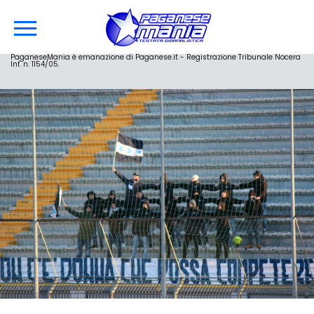
PaganeseMania è emanazione di Paganese.it - Registrazione Tribunale Nocera
Inf. n. 1154/05.