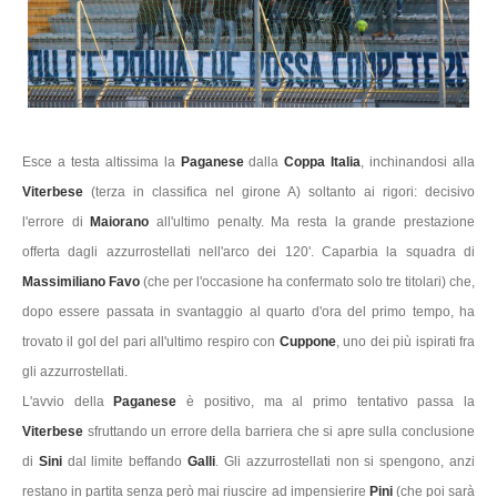
Esce a testa altissima la
Paganese
dalla
Coppa Italia
, inchinandosi alla
Viterbese
(terza in classifica nel girone A) soltanto ai rigori: decisivo
l'errore di
Maiorano
all'ultimo penalty. Ma resta la grande prestazione
offerta dagli azzurrostellati nell'arco dei 120'. Caparbia la squadra di
Massimiliano Favo
(che per l'occasione ha confermato solo tre titolari) che,
dopo essere passata in svantaggio al quarto d'ora del primo tempo, ha
trovato il gol del pari all'ultimo respiro con
Cuppone
, uno dei più ispirati fra
gli azzurrostellati.
L'avvio della
Paganese
è positivo, ma al primo tentativo passa la
Viterbese
sfruttando un errore della barriera che si apre sulla conclusione
di
Sini
dal limite beffando
Galli
. Gli azzurrostellati non si spengono, anzi
restano in partita senza però mai riuscire ad impensierire
Pini
(che poi sarà