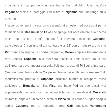
il migliore in campo nella ripresa fra le fila gialloblù). Alla mezz'ora
Paganese
vicina al pareggio con il tiro di
Ngamba
che s'infrange sulla
traversa.
Il secondo tempo è invece un crescendo di emozioni ed occasioni per la
formazione di
Massimiliano Favo
che spinge sull'acceleratore alla ricerca
della rete del pari. Il più ispirato è il giovane attaccante
Cuppone
,
pericoloso al 6' con una girata centrale e al 22' con un destro a giro che
Pini
manda in angolo. Sul corner seguente,
Meroni
colpisce l'esterno della
rete. Ancora
Cuppone
, alla mezz'ora, calcia a botta sicura dal cuore
dell'area ma trova ancora una volta l'ottima risposta di
Pini
sul primo palo.
Quando ormai l'uscita dalla
Coppa
sembrava già scritta, ecco arrivare l'1-1,
meritatissimo, proprio di
Cuppone
all'ultimo minuto di recupero: tocco
delizioso di
Bensaja
con l'ex
Pisa
che batte
Pini
da due passi. Nei
supplementari accade poco, eccezion fatta per un tentativo di
Cesaretti
murato in angolo e un colpo di testa di
Piana
su un corner. Ai rigori sbaglia
subito
Cuppone
, ma al secondo rigore
Galli
ipnotizza
Vandeputte