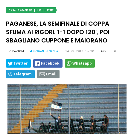
CASA PAGANESE | LE ULTIME
PAGANESE, LA SEMIFINALE DI COPPA
SFUMA AI RIGORI. 1-1 DOPO 120', POI
SBAGLIANO CUPPONE E MAIORANO
REDAZIONE
@PAGANESEMANIA
14.02.2018 18:20
627
0
Twitter
Facebook
Whatsapp
Telegram
Email