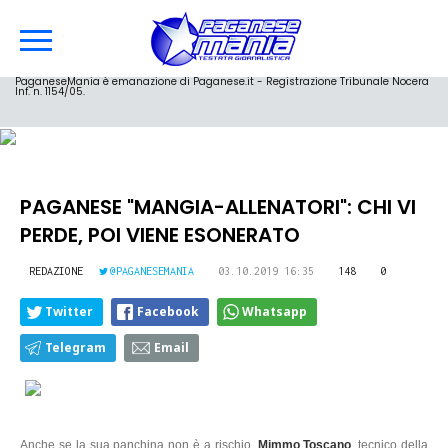
PaganeseMania è emanazione di Paganese.it - Registrazione Tribunale Nocera
Inf. n. 1154/05.
PAGANESE "MANGIA-ALLENATORI": CHI VI
PERDE, POI VIENE ESONERATO
REDAZIONE
@PAGANESEMANIA
03.10.2019 16:35
148
0
Twitter
Facebook
Whatsapp
Telegram
Email
Anche se la sua panchina non è a rischio,
Mimmo Toscano
, tecnico della