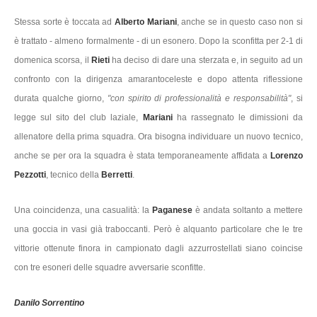
Stessa sorte è toccata ad
Alberto Mariani
, anche se in questo caso non si
è trattato - almeno formalmente - di un esonero. Dopo la sconfitta per 2-1 di
domenica scorsa, il
Rieti
ha deciso di dare una sterzata e, in seguito ad un
confronto con la dirigenza amarantoceleste e dopo attenta riflessione
durata qualche giorno,
"con spirito di professionalità e responsabilità"
, si
legge sul sito del club laziale,
Mariani
ha rassegnato le dimissioni da
allenatore della prima squadra. Ora bisogna individuare un nuovo tecnico,
anche se per ora la squadra è stata temporaneamente affidata a
Lorenzo
Pezzotti
, tecnico della
Berretti
.
Una coincidenza, una casualità: la
Paganese
è andata soltanto a mettere
una goccia in vasi già traboccanti. Però è alquanto particolare che le tre
vittorie ottenute finora in campionato dagli azzurrostellati siano coincise
con tre esoneri delle squadre avversarie sconfitte.
Danilo Sorrentino