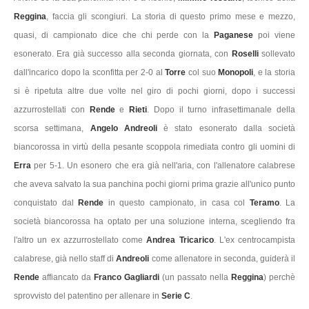
Reggina
, faccia gli scongiuri. La storia di questo primo mese e mezzo,
quasi, di campionato dice che chi perde con la
Paganese
poi viene
esonerato. Era già successo alla seconda giornata, con
Roselli
sollevato
dall'incarico dopo la sconfitta per 2-0 al
Torre
col suo
Monopoli
, e la storia
si è ripetuta altre due volte nel giro di pochi giorni, dopo i successi
azzurrostellati con
Rende
e
Rieti
. Dopo il turno infrasettimanale della
scorsa settimana,
Angelo Andreoli
è stato esonerato dalla società
biancorossa in virtù della pesante scoppola rimediata contro gli uomini di
Erra
per 5-1. Un esonero che era già nell'aria, con l'allenatore calabrese
che aveva salvato la sua panchina pochi giorni prima grazie all'unico punto
conquistato dal
Rende
in questo campionato, in casa col
Teramo
. La
società biancorossa ha optato per una soluzione interna, scegliendo fra
l'altro un ex azzurrostellato come
Andrea Tricarico
. L'ex centrocampista
calabrese, già nello staff di
Andreoli
come allenatore in seconda, guiderà il
Rende
affiancato da
Franco Gagliardi
(un passato nella
Reggina
) perchè
sprovvisto del patentino per allenare in
Serie C
.