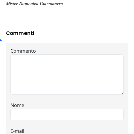
𝑴𝒊𝒔𝒕𝒆𝒓 𝑫𝒐𝒎𝒆𝒏𝒊𝒄𝒐 𝑮𝒊𝒂𝒄𝒐𝒎𝒂𝒓𝒓𝒐
Commenti