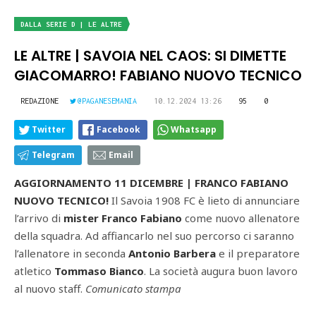
DALLA SERIE D | LE ALTRE
LE ALTRE | SAVOIA NEL CAOS: SI DIMETTE
GIACOMARRO! FABIANO NUOVO TECNICO
REDAZIONE
@PAGANESEMANIA
10.12.2024 13:26
95
0
Twitter
Facebook
Whatsapp
Telegram
Email
AGGIORNAMENTO 11 DICEMBRE | FRANCO FABIANO
NUOVO TECNICO!
Il Savoia 1908 FC è lieto di annunciare
l’arrivo di
mister Franco Fabiano
come nuovo allenatore
della squadra. Ad affiancarlo nel suo percorso ci saranno
l’allenatore in seconda
Antonio Barbera
e il preparatore
atletico
Tommaso Bianco
. La società augura buon lavoro
al nuovo staff.
Comunicato stampa