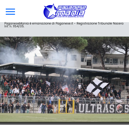
PaganeseMania è emanazione di Paganese.it - Registrazione Tribunale Nocera
Inf. n. 1154/05.