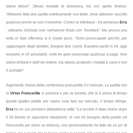
siamo delusi"
. Stesso risultato di domenica, ma con spirito diverso:
"Abbiamo fatto due partite esteticamente non belle, dove abbiamo raccolto
qualcosa anche se non il massimo. Contro la Viterbese
- ha ammesso
Erra
-
abbiamo rischiato solo nell'azione finale con Tounkara"
. Ma ancora una
volta in fase offensiva si è creato poco:
"Sono preoccupato perchè, per
raggiungere degli obiettivi, bisogna fare i punti. Eravamo partiti in 24, oggi
eravamo in 16 arruolabili, nelle tre gare ravvicinate qualcosa si paga. Non
siamo brillanti e belli da vedere, ma stiamo portando i risultati a casa e non
è scontato".
Argomento chiave della conferenza post-partita è il mercato. La partita con
la
Virtus Francavilla
si avvicina e per la società, che si è presa di tempo
queste quattro partite per capire cosa fare sul mercato, il tempo stringe.
Erra
ha un suo pensiero abbastanza netto:
"La società è stata chiara: dopo
il 26 faremo le opportune valutazioni. Io non ho bisogno della partita col
Francavilla per trarre un bilancio, che personalmente ho fatto da un po' di