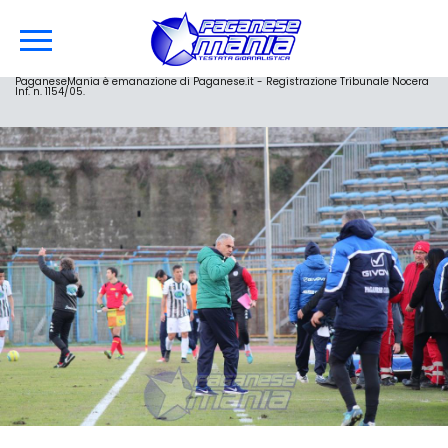
PaganeseMania è emanazione di Paganese.it - Registrazione Tribunale Nocera
Inf. n. 1154/05.