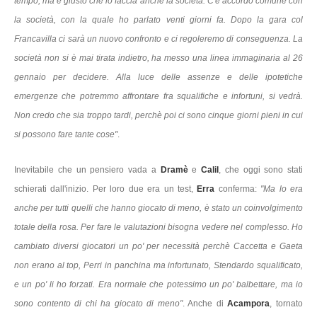
tempo, ma è giusto che lo faccia anche la società. C'è accordo comune con
la società, con la quale ho parlato venti giorni fa. Dopo la gara col
Francavilla ci sarà un nuovo confronto e ci regoleremo di conseguenza. La
società non si è mai tirata indietro, ha messo una linea immaginaria al 26
gennaio per decidere. Alla luce delle assenze e delle ipotetiche
emergenze che potremmo affrontare fra squalifiche e infortuni, si vedrà.
Non credo che sia troppo tardi, perchè poi ci sono cinque giorni pieni in cui
si possono fare tante cose"
.
Inevitabile che un pensiero vada a
Dramè
e
Calil
, che oggi sono stati
schierati dall'inizio. Per loro due era un test,
Erra
conferma:
"Ma lo era
anche per tutti quelli che hanno giocato di meno, è stato un coinvolgimento
totale della rosa. Per fare le valutazioni bisogna vedere nel complesso. Ho
cambiato diversi giocatori un po' per necessità perchè Caccetta e Gaeta
non erano al top, Perri in panchina ma infortunato, Stendardo squalificato,
e un po' li ho forzati. Era normale che potessimo un po' balbettare, ma io
sono contento di chi ha giocato di meno"
. Anche di
Acampora
, tornato