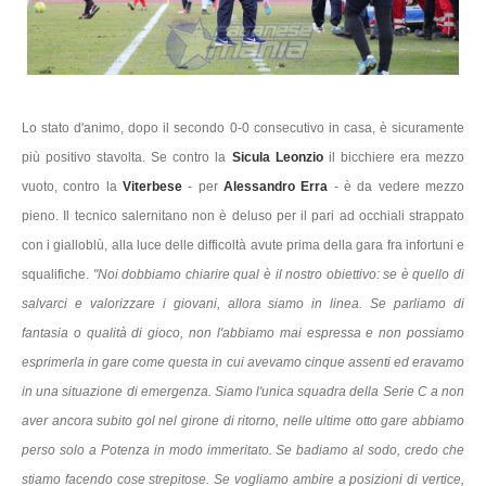
Lo stato d'animo, dopo il secondo 0-0 consecutivo in casa, è sicuramente
più positivo stavolta. Se contro la
Sicula Leonzio
il bicchiere era mezzo
vuoto, contro la
Viterbese
- per
Alessandro Erra
- è da vedere mezzo
pieno. Il tecnico salernitano non è deluso per il pari ad occhiali strappato
con i gialloblù, alla luce delle difficoltà avute prima della gara fra infortuni e
squalifiche.
"Noi dobbiamo chiarire qual è il nostro obiettivo: se è quello di
salvarci e valorizzare i giovani, allora siamo in linea. Se parliamo di
fantasia o qualità di gioco, non l'abbiamo mai espressa e non possiamo
esprimerla in gare come questa in cui avevamo cinque assenti ed eravamo
in una situazione di emergenza. Siamo l'unica squadra della Serie C a non
aver ancora subito gol nel girone di ritorno, nelle ultime otto gare abbiamo
perso solo a Potenza in modo immeritato. Se badiamo al sodo, credo che
stiamo facendo cose strepitose. Se vogliamo ambire a posizioni di vertice,