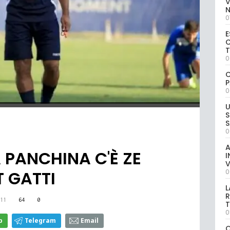
V
0
E
C
0
C
P
0
U
S
S
0
A
A PANCHINA C'È ZE
I
V
T GATTI
0
L
R
11
64
0
T
0
p
Telegram
Email