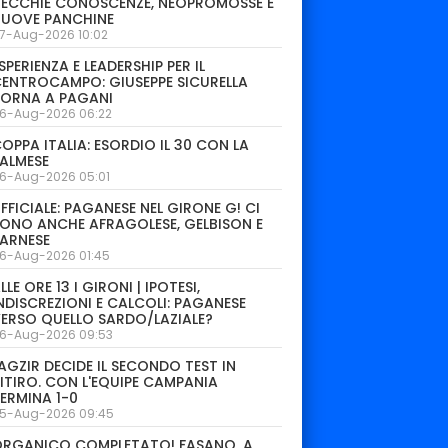
ECCHIE CONOSCENZE, NEOPROMOSSE E
NUOVE PANCHINE
7-Aug-2026 10:02
SPERIENZA E LEADERSHIP PER IL
ENTROCAMPO: GIUSEPPE SICURELLA
TORNA A PAGANI
6-Aug-2026 06:22
OPPA ITALIA: ESORDIO IL 30 CON LA
ALMESE
6-Aug-2026 05:01
FFICIALE: PAGANESE NEL GIRONE G! CI
ONO ANCHE AFRAGOLESE, GELBISON E
ARNESE
6-Aug-2026 01:45
LLE ORE 13 I GIRONI | IPOTESI,
NDISCREZIONI E CALCOLI: PAGANESE
ERSO QUELLO SARDO/LAZIALE?
6-Aug-2026 09:53
AGZIR DECIDE IL SECONDO TEST IN
ITIRO. CON L'EQUIPE CAMPANIA
ERMINA 1-0
5-Aug-2026 09:45
ORGANICO COMPLETATO! FASANO, A