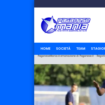
HOME
SOCIETÀ
TEAM
STAGIO
PaganeseMania è emanazione di Paganese.it - Registraz