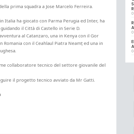
S
a della prima squadra a Jose Marcelo Ferreira.
R
0
n Italia ha giocato con Parma Perugia ed Inter, ha
R
guidando il Città di Castello in Serie D.
0
vventura al Catanzaro, una in Kenya con il Gor
E
 in Romania con il Ceahlaul Piatra Neamț ed una in
A
oughesa.
0
e collaboratore tecnico del settore giovanile del
uire il progetto tecnico avviato da Mr Gatti.
a