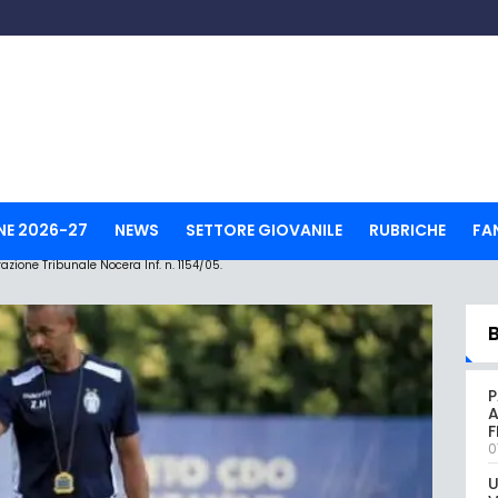
NE 2026-27
NEWS
SETTORE GIOVANILE
RUBRICHE
FA
ione Tribunale Nocera Inf. n. 1154/05.
P
A
0
U