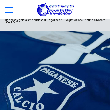
PaganeseMania è emanazione di Paganese.it - Registrazione Tribunale Nocera
Inf. n. 1154/05.