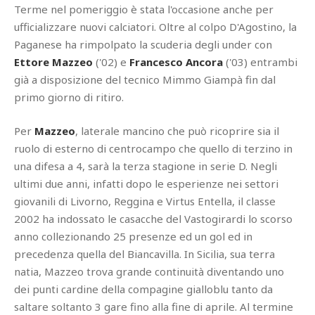
Terme nel pomeriggio è stata l'occasione anche per
ufficializzare nuovi calciatori. Oltre al colpo D'Agostino, la
Paganese ha rimpolpato la scuderia degli under con
Ettore Mazzeo
('02) e
Francesco Ancora
('03) entrambi
già a disposizione del tecnico Mimmo Giampà fin dal
primo giorno di ritiro.
Per
Mazzeo
, laterale mancino che può ricoprire sia il
ruolo di esterno di centrocampo che quello di terzino in
una difesa a 4, sarà la terza stagione in serie D. Negli
ultimi due anni, infatti dopo le esperienze nei settori
giovanili di Livorno, Reggina e Virtus Entella, il classe
2002 ha indossato le casacche del Vastogirardi lo scorso
anno collezionando 25 presenze ed un gol ed in
precedenza quella del Biancavilla. In Sicilia, sua terra
natia, Mazzeo trova grande continuità diventando uno
dei punti cardine della compagine gialloblu tanto da
saltare soltanto 3 gare fino alla fine di aprile. Al termine