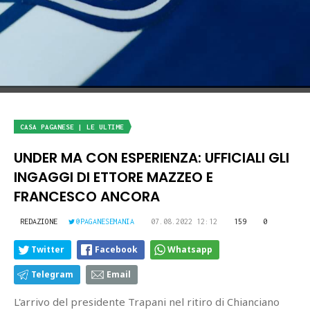
CASA PAGANESE | LE ULTIME
UNDER MA CON ESPERIENZA: UFFICIALI GLI
INGAGGI DI ETTORE MAZZEO E
FRANCESCO ANCORA
REDAZIONE
@PAGANESEMANIA
07.08.2022 12:12
159
0
Twitter
Facebook
Whatsapp
Telegram
Email
L'arrivo del presidente Trapani nel ritiro di Chianciano