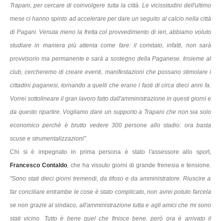
Trapani, per cercare di coinvolgere tutta la città. Le vicissitudini dell'ultimo
mese ci hanno spinto ad accelerare per dare un seguito al calcio nella città
di Pagani. Venuta meno la fretta col provvedimento di ieri, abbiamo voluto
studiare in maniera più attenta come fare: il comitato, infatti, non sarà
provvisorio ma permanente e sarà a sostegno della Paganese. Insieme al
club, cercheremo di creare eventi, manifestazioni che possano stimolare i
cittadini paganesi, tornando a quelli che erano i fasti di circa dieci anni fa.
Vorrei sottolineare il gran lavoro fatto dall'amministrazione in questi giorni e
da questo ripartire. Vogliamo dare un supporto a Trapani che non sia solo
economico perchè è brutto vedere 300 persone allo stadio: ora basta
scuse e strumentalizzazioni".
Chi si è impegnato in prima persona è stato l'assessore allo sport,
Francesco Contaldo
, che ha vissuto giorni di grande frenesia e tensione.
"Sono stati dieci giorni tremendi, da tifoso e da amministratore. Riuscire a
far conciliare entrambe le cose è stato complicato, non avrei potuto farcela
se non grazie al sindaco, all'amministrazione tutta e agli amici che mi sono
stati vicino. Tutto è bene quel che finisce bene, però ora è arrivato il