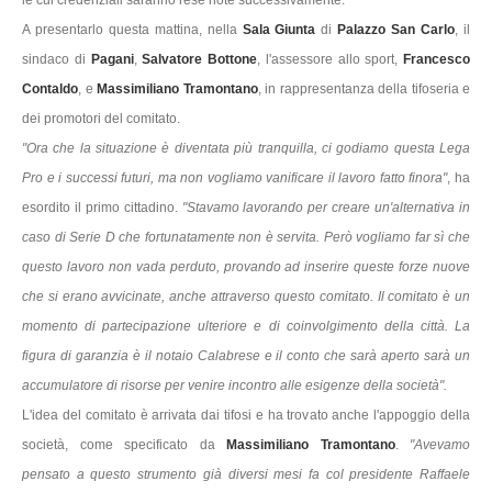
A presentarlo questa mattina, nella
Sala Giunta
di
Palazzo San Carlo
, il
sindaco di
Pagani
,
Salvatore Bottone
, l'assessore allo sport,
Francesco
Contaldo
, e
Massimiliano Tramontano
, in rappresentanza della tifoseria e
dei promotori del comitato.
"Ora che la situazione è diventata più tranquilla, ci godiamo questa Lega
Pro e i successi futuri, ma non vogliamo vanificare il lavoro fatto finora"
, ha
esordito il primo cittadino.
"Stavamo lavorando per creare un'alternativa in
caso di Serie D che fortunatamente non è servita. Però vogliamo far sì che
questo lavoro non vada perduto, provando ad inserire queste forze nuove
che si erano avvicinate, anche attraverso questo comitato. Il comitato è un
momento di partecipazione ulteriore e di coinvolgimento della città. La
figura di garanzia è il notaio Calabrese e il conto che sarà aperto sarà un
accumulatore di risorse per venire incontro alle esigenze della società".
L'idea del comitato è arrivata dai tifosi e ha trovato anche l'appoggio della
società, come specificato da
Massimiliano Tramontano
.
"Avevamo
pensato a questo strumento già diversi mesi fa col presidente Raffaele