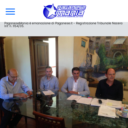
PaganeseMania è emanazione di Paganese.it - Registrazione Tribunale Nocera
Inf. n. 1154/05.