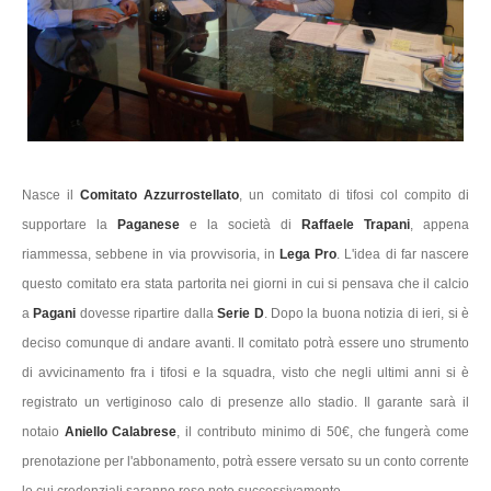
Nasce il
Comitato Azzurrostellato
, un comitato di tifosi col compito di
supportare la
Paganese
e la società di
Raffaele Trapani
, appena
riammessa, sebbene in via provvisoria, in
Lega Pro
. L'idea di far nascere
questo comitato era stata partorita nei giorni in cui si pensava che il calcio
a
Pagani
dovesse ripartire dalla
Serie D
. Dopo la buona notizia di ieri, si è
deciso comunque di andare avanti. Il comitato potrà essere uno strumento
di avvicinamento fra i tifosi e la squadra, visto che negli ultimi anni si è
registrato un vertiginoso calo di presenze allo stadio. Il garante sarà il
notaio
Aniello Calabrese
, il contributo minimo di 50€, che fungerà come
prenotazione per l'abbonamento, potrà essere versato su un conto corrente
le cui credenziali saranno rese note successivamente.