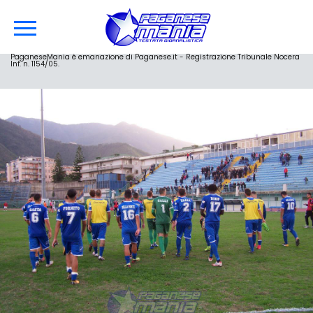
PaganeseMania è emanazione di Paganese.it - Registrazione Tribunale Nocera
Inf. n. 1154/05.