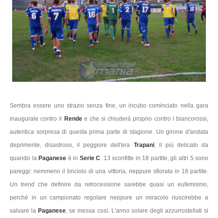
Sembra essere uno strazio senza fine, un incubo cominciato nella gara
inaugurale contro il
Rende
e che si chiuderà proprio contro i biancorossi,
autentica sorpresa di questa prima parte di stagione. Un girone d'andata
deprimente, disastroso, il peggiore dell'era
Trapani
, il più delicato da
quando la
Paganese
è in
Serie C
. 13 sconfitte in 18 partite, gli altri 5 sono
pareggi: nemmeno il briciolo di una vittoria, neppure sfiorata in 18 partite.
Un trend che definire da retrocessione sarebbe quasi un eufemismo,
perchè in un campionato regolare neppure un miracolo riuscirebbe a
salvare la
Paganese
, se messa così. L'anno solare degli azzurrostellati si