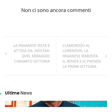
LA PAGANESE VISTA E
CLAMOROSO AL
ATTESA DA...NOCERA:
LORENZON, LA
QUEL MIRAGGIO
PAGANESE RIMONTA
CHIAMATO VITTORIA
IL RENDE E SI PRENDE
LA PRIMA VITTORIA
Ultime
News