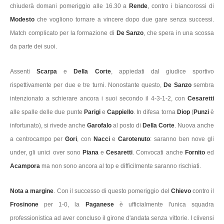
chiuderà domani pomeriggio alle 16.30 a
Rende
, contro i biancorossi di
Modesto
che vogliono tornare a vincere dopo due gare senza successi.
Match complicato per la formazione di
De Sanzo
, che spera in una scossa
da parte dei suoi.
Assenti
Scarpa
e
Della Corte
, appiedati dal giudice sportivo
rispettivamente per due e tre turni. Nonostante questo,
De Sanzo
sembra
intenzionato a schierare ancora i suoi secondo il 4-3-1-2, con
Cesaretti
alle spalle delle due punte
Parigi
e
Cappiello
. In difesa torna
Diop
(
Punzi
è
infortunato), si rivede anche
Garofalo
al posto di
Della Corte
. Nuova anche
a centrocampo per
Gori
, con
Nacci
e
Carotenuto
: saranno ben nove gli
under, gli unici over sono
Piana
e
Cesaretti
. Convocati anche
Fornito
ed
Acampora
ma non sono ancora al top e difficilmente saranno rischiati.
Nota a margine
. Con il successo di questo pomeriggio del
Chievo
contro il
Frosinone
per 1-0, la
Paganese
è ufficialmente l'unica squadra
professionistica ad aver concluso il girone d'andata senza vittorie. I clivensi