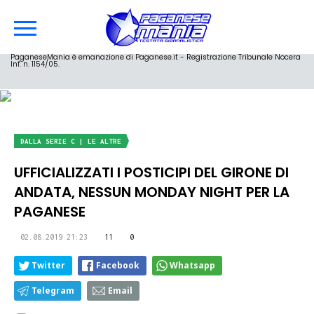
PaganeseMania è emanazione di Paganese.it - Registrazione Tribunale Nocera
Inf. n. 1154/05.
DALLA SERIE C | LE ALTRE
UFFICIALIZZATI I POSTICIPI DEL GIRONE DI
ANDATA, NESSUN MONDAY NIGHT PER LA
PAGANESE
02.08.2019 21:23
11
0
Twitter
Facebook
Whatsapp
Telegram
Email