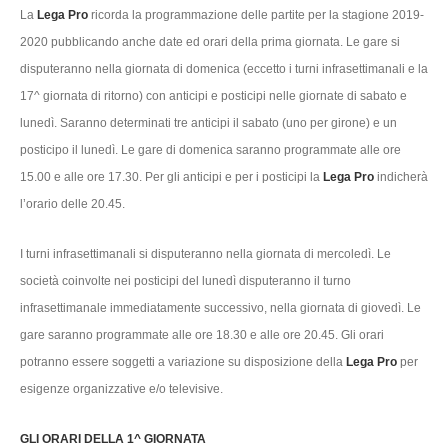
La
Lega Pro
ricorda la programmazione delle partite per la stagione 2019-
2020 pubblicando anche date ed orari della prima giornata. Le gare si
disputeranno nella giornata di domenica (eccetto i turni infrasettimanali e la
17^ giornata di ritorno) con anticipi e posticipi nelle giornate di sabato e
lunedì. Saranno determinati tre anticipi il sabato (uno per girone) e un
posticipo il lunedì. Le gare di domenica saranno programmate alle ore
15.00 e alle ore 17.30. Per gli anticipi e per i posticipi la
Lega Pro
indicherà
l’orario delle 20.45.
I turni infrasettimanali si disputeranno nella giornata di mercoledì. Le
società coinvolte nei posticipi del lunedì disputeranno il turno
infrasettimanale immediatamente successivo, nella giornata di giovedì. Le
gare saranno programmate alle ore 18.30 e alle ore 20.45. Gli orari
potranno essere soggetti a variazione su disposizione della
Lega Pro
per
esigenze organizzative e/o televisive.
GLI ORARI DELLA 1^ GIORNATA