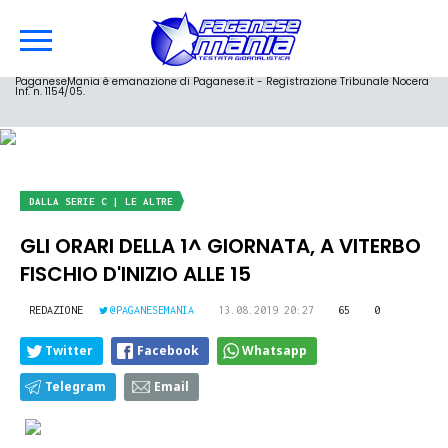
PaganeseMania è emanazione di Paganese.it - Registrazione Tribunale Nocera
Inf. n. 1154/05.
DALLA SERIE C | LE ALTRE
GLI ORARI DELLA 1^ GIORNATA, A VITERBO
FISCHIO D'INIZIO ALLE 15
REDAZIONE
@PAGANESEMANIA
13.08.2019 20:27
65
0
Twitter
Facebook
Whatsapp
Telegram
Email