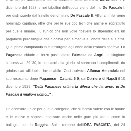
dicembre del 1928, e nei tabellini dell'epoca viene definito
De
Pascale I
,
per distinguerlo dal fratello denominato
De Pascale II
. All'unanimità viene
nominato capitano, oltre che per le sue doti tecniche anche e soprattutto
per quelle umane. Fu l'unico che non volle ricevere lo stipendio: era un
paganese purosangue che giocava per la maglia e l'onore della sua città.
Quel primo campionato lo fa assurgere agli onori della cronaca sportiva. La
Paganese
chiude al terzo posto dietro
Palmese
ed
Angri
. La stagione
successiva, '29-'30, lo consacrò alla gloria: si sprecano i complimenti, da
grintoso ad affidabile, invalicabile. Così scriveva
Alfonso Amendola
nel
suo resoconto dopo
Paganese - Catania 5-0
, sul
Corriere di Napoli
il 10
dicembre 1929:
"Della Paganese ottima la difesa che ha avuto in De
Pascale il migliore uomo..."
.
Un difensore unico per quelle categorie, che si faceva valere con le buone
e le cattive e sapeva incassare anche nelle gare più ardue come la
battaglia con la
Reggina
. Sulle colonne dell'
IDEA FASCISTA
, del 24