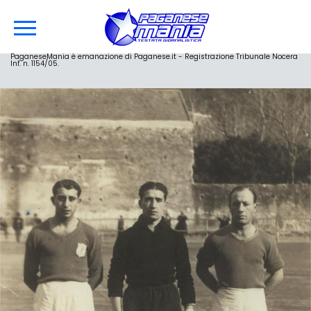
PaganeseMania è emanazione di Paganese.it - Registrazione Tribunale Nocera
Inf. n. 1154/05.