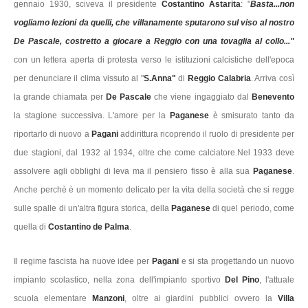
gennaio 1930, sciveva il presidente
Costantino Astarita
: "
Basta...non
vogliamo lezioni da quelli, che villanamente sputarono sul viso al nostro
De Pascale, costretto a giocare a Reggio con una tovaglia al collo..."
con un lettera aperta di protesta verso le istituzioni calcistiche dell'epoca
per denunciare il clima vissuto al "
S.Anna"
di
Reggio Calabria
. Arriva così
la grande chiamata per
De Pascale
che viene ingaggiato dal
Benevento
la stagione successiva. L'amore per la
Paganese
è smisurato tanto da
riportarlo di nuovo a
Pagani
addirittura ricoprendo il ruolo di presidente per
due stagioni, dal 1932 al 1934, oltre che come calciatore.Nel 1933 deve
assolvere agli obblighi di leva ma il pensiero fisso è alla sua
Paganese
.
Anche perchè è un momento delicato per la vita della società che si regge
sulle spalle di un'altra figura storica, della
Paganese
di quel periodo, come
quella di
Costantino de Palma
.
Il regime fascista ha nuove idee per
Pagani
e si sta progettando un nuovo
impianto scolastico, nella zona dell'impianto sportivo
Del Pino
, l'attuale
scuola elementare
Manzoni
, oltre ai giardini pubblici ovvero la
Villa