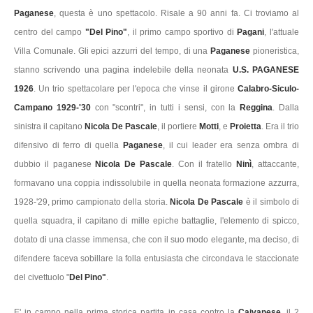
Paganese
, questa è uno spettacolo. Risale a 90 anni fa. Ci troviamo al
centro del campo
"Del Pino"
, il primo campo sportivo di
Pagani
, l'attuale
Villa Comunale. Gli epici azzurri del tempo, di una
Paganese
pioneristica,
stanno scrivendo una pagina indelebile della neonata
U.S. PAGANESE
1926
. Un trio spettacolare per l'epoca che vinse il girone
Calabro-Siculo-
Campano 1929-'30
con "scontri", in tutti i sensi, con la
Reggina
. Dalla
sinistra il capitano
Nicola De Pascale
, il portiere
Motti
, e
Proietta
. Era il trio
difensivo di ferro di quella
Paganese
, il cui leader era senza ombra di
dubbio il paganese
Nicola De Pascale
. Con il fratello
Ninì
, attaccante,
formavano una coppia indissolubile in quella neonata formazione azzurra,
1928-'29, primo campionato della storia.
Nicola De Pascale
è il simbolo di
quella squadra, il capitano di mille epiche battaglie, l'elemento di spicco,
dotato di una classe immensa, che con il suo modo elegante, ma deciso, di
difendere faceva sobillare la folla entusiasta che circondava le staccionate
del civettuolo "
Del Pino"
.
E' in campo nella prima storica partita in casa contro la
Caivanese
, il 2