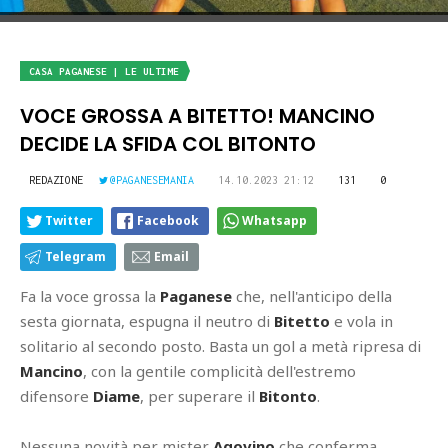
CASA PAGANESE | LE ULTIME
VOCE GROSSA A BITETTO! MANCINO
DECIDE LA SFIDA COL BITONTO
REDAZIONE
@PAGANESEMANIA
14.10.2023 21:12
131
0
Twitter
Facebook
Whatsapp
Telegram
Email
Fa la voce grossa la
Paganese
che, nell'anticipo della
sesta giornata, espugna il neutro di
Bitetto
e vola in
solitario al secondo posto. Basta un gol a metà ripresa di
Mancino
, con la gentile complicità dell'estremo
difensore
Diame
, per superare il
Bitonto
.
Nessuna novità per mister
Agovino
che conferma