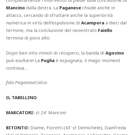
completamente l'intervento di piede sulla conclusione di
Mancino
dalla destra. La
Paganese
chiude anche in
attacco, cercando di sfruttare anche la superiorità
numerica in virtù dell'espulsione di
Acampora
a dieci dal
termine, ma la conclusione del neoentrato
Faiello
termina di poco alto.
Dopo ben otto minuti di recupero, la banda di
Agovino
può esultare! La
Puglia
è espugnata, il magic moment
continua…
foto PaganeseCalcio
IL TABELLINO
MARCATORI:
st 24' Mancino
BITONTO:
Diame, Fioretti (43' st Demichele), Gianfreda