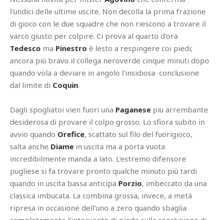
l'undici delle ultime uscite. Non decolla la prima frazione
di gioco con le due squadre che non riescono a trovare il
varco giusto per colpire. Ci prova al quarto d'ora
Tedesco
ma
Pinestro
è lesto a respingere coi piedi;
ancora più bravo il collega neroverde cinque minuti dopo
quando vola a deviare in angolo l'insidiosa conclusione
dal limite di
Coquin
.
Dagli spogliatoi vien fuori una
Paganese
piu arrembante
desiderosa di provare il colpo grosso. Lo sfiora subito in
avvio quando
Orefice
, scattato sul filo del fuorigioco,
salta anche
Diame
in uscita ma a porta vuota
incredibilmente manda a lato. L'estremo difensore
pugliese si fa trovare pronto qualche minuto più tardi
quando in uscita bassa anticipa
Porzio
, imbeccato da una
classica imbucata. La combina grossa, invece, a metà
ripresa in occasione dell'uno a zero quando sbaglia