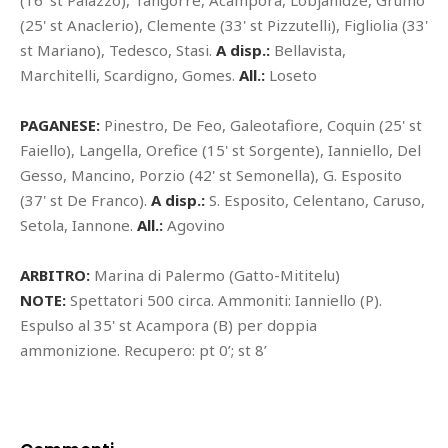
(16' st Palazzo), Tangorre, Acampora, Lobjanidze, Grumo
(25' st Anaclerio), Clemente (33' st Pizzutelli), Figliolia (33'
st Mariano), Tedesco, Stasi.
A disp.:
Bellavista,
Marchitelli, Scardigno, Gomes.
All.:
Loseto
PAGANESE:
Pinestro, De Feo, Galeotafiore, Coquin (25' st
Faiello), Langella, Orefice (15' st Sorgente), Ianniello, Del
Gesso, Mancino, Porzio (42' st Semonella), G. Esposito
(37' st De Franco).
A disp.:
S. Esposito, Celentano, Caruso,
Setola, Iannone.
All.:
Agovino
ARBITRO:
Marina di Palermo (Gatto-Mititelu)
NOTE:
Spettatori 500 circa. Ammoniti: Ianniello (P).
Espulso al 35' st Acampora (B) per doppia
ammonizione. Recupero: pt 0’; st 8’