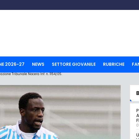
NE 2026-27
NEWS
SETTORE GIOVANILE
RUBRICHE
FA
ione Tribunale Nocera Inf. n. 1154/05.
P
A
0
U