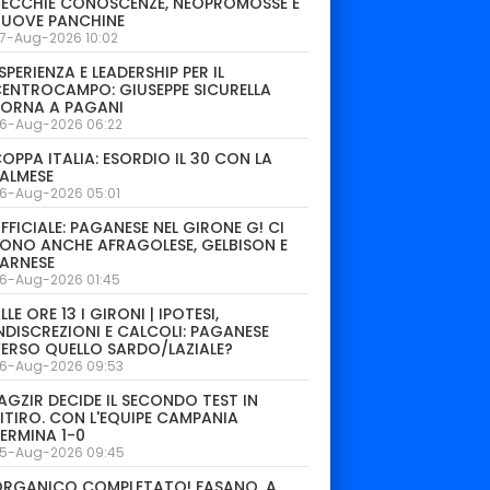
ECCHIE CONOSCENZE, NEOPROMOSSE E
NUOVE PANCHINE
7-Aug-2026 10:02
SPERIENZA E LEADERSHIP PER IL
ENTROCAMPO: GIUSEPPE SICURELLA
TORNA A PAGANI
6-Aug-2026 06:22
OPPA ITALIA: ESORDIO IL 30 CON LA
ALMESE
6-Aug-2026 05:01
FFICIALE: PAGANESE NEL GIRONE G! CI
ONO ANCHE AFRAGOLESE, GELBISON E
ARNESE
6-Aug-2026 01:45
LLE ORE 13 I GIRONI | IPOTESI,
NDISCREZIONI E CALCOLI: PAGANESE
ERSO QUELLO SARDO/LAZIALE?
6-Aug-2026 09:53
AGZIR DECIDE IL SECONDO TEST IN
ITIRO. CON L'EQUIPE CAMPANIA
ERMINA 1-0
5-Aug-2026 09:45
ORGANICO COMPLETATO! FASANO, A