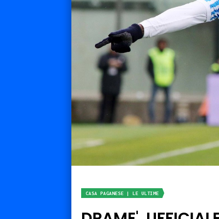
CASA PAGANESE | LE ULTIME
DRAME', UFFICIALE