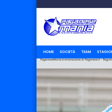
HOME
SOCIETÀ
TEAM
STAGIO
PaganeseMania è emanazione di Paganese.it - Registraz