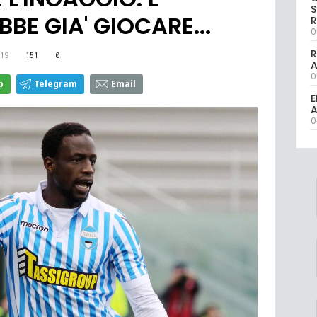
S
E GIA' GIOCARE...
R
0
R
19
151
0
0
p
Telegram
Email
E
A
0