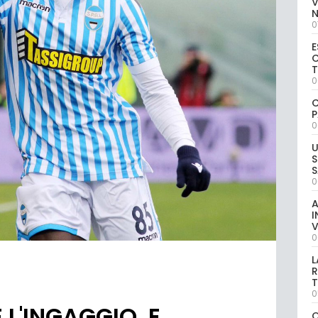
V
0
E
C
0
C
P
0
U
S
S
0
A
I
V
0
L
R
T
0
 L'INGAGGIO. E