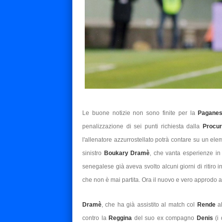
Le buone notizie non sono finite per la
Pagane
penalizzazione di sei punti richiesta dalla
Procu
l'allenatore azzurrostellato potrà contare su un eleme
sinistro
Boukary Dramè
, che vanta esperienze in
senegalese già aveva svolto alcuni giorni di ritiro i
che non è mai partita. Ora il nuovo e vero approdo a
Dramè
, che ha già assistito al match col
Rende
a
contro la
Reggina
del suo ex compagno
Denis
(i