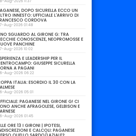
8-Aug-2026 11:37
AGANESE, DOPO SICURELLA ECCO UN
LTRO INNESTO: UFFICIALE L'ARRIVO DI
FRANCESCO CORDOVA
7-Aug-2026 01:48
NO SGUARDO AL GIRONE G: TRA
ECCHIE CONOSCENZE, NEOPROMOSSE E
NUOVE PANCHINE
7-Aug-2026 10:02
SPERIENZA E LEADERSHIP PER IL
ENTROCAMPO: GIUSEPPE SICURELLA
TORNA A PAGANI
6-Aug-2026 06:22
OPPA ITALIA: ESORDIO IL 30 CON LA
ALMESE
6-Aug-2026 05:01
FFICIALE: PAGANESE NEL GIRONE G! CI
ONO ANCHE AFRAGOLESE, GELBISON E
ARNESE
6-Aug-2026 01:45
LLE ORE 13 I GIRONI | IPOTESI,
NDISCREZIONI E CALCOLI: PAGANESE
ERSO QUELLO SARDO/LAZIALE?