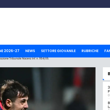
NE 2026-27
NEWS
SETTORE GIOVANILE
RUBRICHE
FA
ione Tribunale Nocera Inf. n. 1154/05.
3
0
B
L