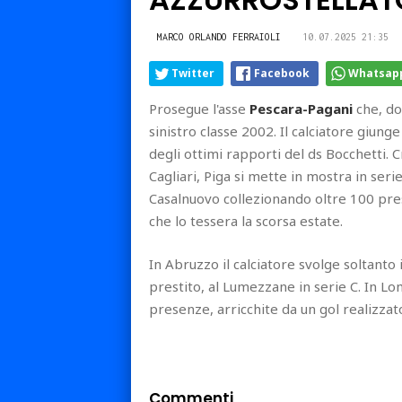
MARCO ORLANDO FERRAIOLI
10.07.2025 21:35
Twitter
Facebook
Whatsap
Prosegue l'asse
Pescara-Pagani
che, do
sinistro classe 2002. Il calciatore giung
degli ottimi rapporti del ds Bocchetti. 
Cagliari, Piga si mette in mostra in ser
Casalnuovo collezionando oltre 100 pres
che lo tessera la scorsa estate.
In Abruzzo il calciatore svolge soltanto
prestito, al Lumezzane in serie C. In Lo
presenze, arricchite da un gol realizzato
Commenti