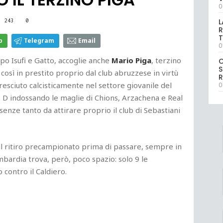
0
L
243
0
R
T
p
Telegram
Email
0
po Isufi e Gatto, accoglie anche
Mario Piga
, terzino
S
e così in prestito proprio dal club abruzzese in virtù
R
Cresciuto calcisticamente nel settore giovanile del
0
ie D indossando le maglie di Chions, Arzachena e Real
enze tanto da attirare proprio il club di Sebastiani
 il ritiro precampionato prima di passare, sempre in
mbardia trova, però, poco spazio: solo 9 le
 contro il Caldiero.