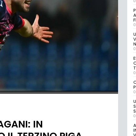
0
P
A
0
U
V
0
E
C
0
C
P
0
U
S
S
0
GANI: IN
A
I
 IL TERZINO PIGA
V