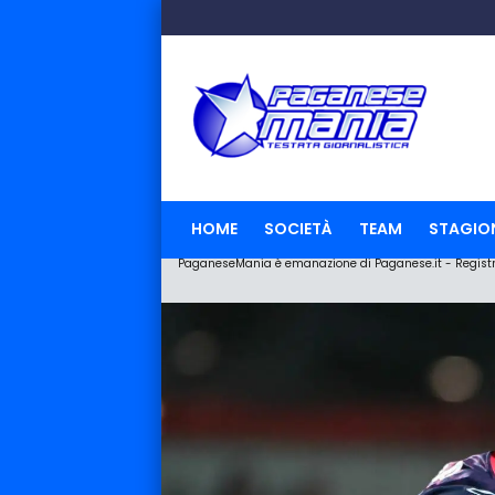
HOME
SOCIETÀ
TEAM
STAGIO
PaganeseMania è emanazione di Paganese.it - Registraz