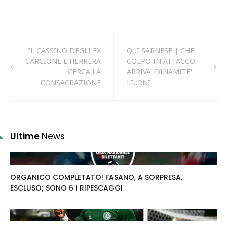
IL CASSINO DEGLI EX
QUI SARNESE | CHE
CARCIONE E HERRERA
COLPO IN ATTACCO:
CERCA LA
ARRIVA 'DINAMITE'
CONSACRAZIONE
LIURNI
Ultime
News
ORGANICO COMPLETATO! FASANO, A SORPRESA,
ESCLUSO; SONO 6 I RIPESCAGGI