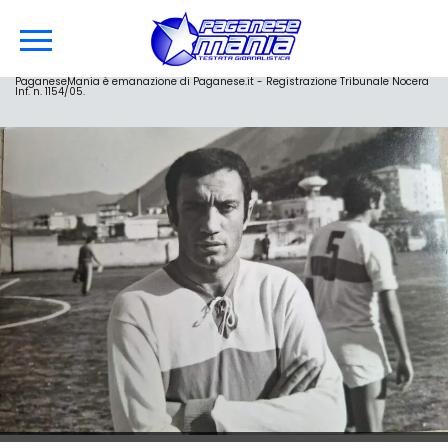
PaganeseMania è emanazione di Paganese.it - Registrazione Tribunale Nocera
Inf. n. 1154/05.