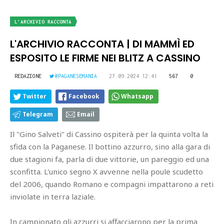
L'ARCHIVIO RACCONTA
L'ARCHIVIO RACCONTA | DI MAMMÌ ED
ESPOSITO LE FIRME NEI BLITZ A CASSINO
REDAZIONE
@PAGANESEMANIA
27.09.2024 12:41
567
0
Twitter
Facebook
Whatsapp
Telegram
Email
Il "Gino Salveti" di Cassino ospiterà per la quinta volta la
sfida con la Paganese. Il bottino azzurro, sino alla gara di
due stagioni fa, parla di due vittorie, un pareggio ed una
sconfitta. L'unico segno X avvenne nella poule scudetto
del 2006, quando Romano e compagni impattarono a reti
inviolate in terra laziale.
In campionato gli azzurri si affacciarono per la prima