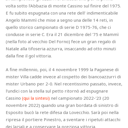
volta sotto l'Abbazia di monte Cassino sul finire del 1975.
E fu subito espugnata con una rete dell' indimenticabile
Angelo Mammì che mise a segno una delle 14 reti, in
quello storico campionato di serie D 1975-76, che ci
condusse in serie C. Era il 21 dicembre del '75 e Mammì
(nella foto al vecchio Del Forno) fece un gran regalo di
Natale alla tifoseria azzurra, insaccando ad otto minuti
dalla fine il gol vittoria.
A fine millennio, poi, il 4 novembre 1999 la Paganese di
mister Villa cadde invece al cospetto dei biancoazzurri di
mister Urbano per 2-0. Nel recentissimo passato, invece,
l'undici con la stella sul petto ritornò ad espugnare
Cassino
(qui la sintesi)
nel campionato 2022-'23 (20
novembre 2022) quando una gran bordata di sinistro di
Esposito bucò la rete difesa da Lovecchio. Sarà poi nella
ripresa il portiere Pinestro, a sventare i ripetuti attacchi
dei laziali e a conservare la preziosa vittoria.