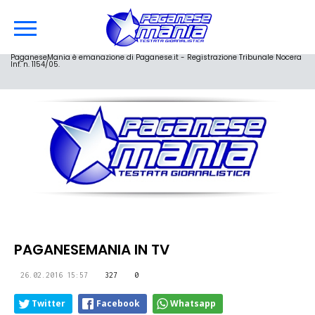
PaganeseMania è emanazione di Paganese.it - Registrazione Tribunale Nocera
Inf. n. 1154/05.
PAGANESEMANIA IN TV
26.02.2016 15:57
327
0
Twitter
Facebook
Whatsapp