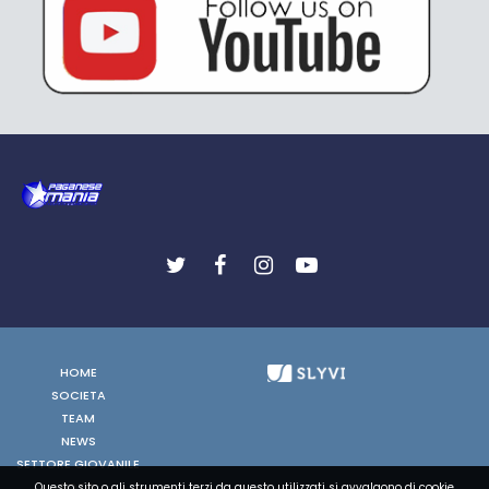
HOME
SOCIETA
TEAM
NEWS
SETTORE GIOVANILE
FOTO
Questo sito o gli strumenti terzi da questo utilizzati si avvalgono di cookie