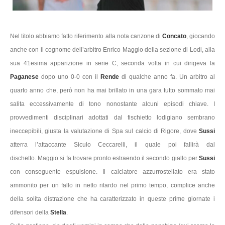
Nel titolo abbiamo fatto riferimento alla nota canzone di
Concato
, giocando
anche con il cognome dell’arbitro Enrico Maggio della sezione di Lodi, alla
sua 41esima apparizione in serie C, seconda volta in cui dirigeva la
Paganese
dopo uno 0-0 con il
Rende
di qualche anno fa. Un arbitro al
quarto anno che, però non ha mai brillato in una gara tutto sommato mai
salita eccessivamente di tono nonostante alcuni episodi chiave. I
provvedimenti disciplinari adottati dal fischietto lodigiano sembrano
ineccepibili, giusta la valutazione di Spa sul calcio di Rigore, dove
Sussi
atterra l’attaccante Siculo Ceccarelli, il quale poi fallirà dal
dischetto. Maggio si fa trovare pronto estraendo il secondo giallo per
Sussi
con conseguente espulsione. Il calciatore azzurrostellato era stato
ammonito per un fallo in netto ritardo nel primo tempo, complice anche
della solita distrazione che ha caratterizzato in queste prime giornate i
difensori della
Stella
.