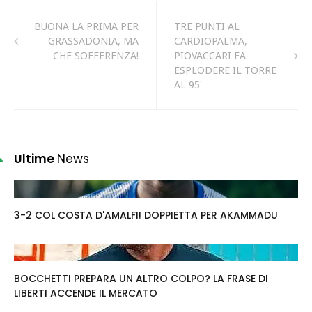
BUONA LA PRIMA PER
TRE PUNTI AL
GRASSADONIA, MA
CARDIOPALMA,
CHE SOFFERENZA!
PIOVACCARI FA
ESPLODERE IL TORRE
AL 95'
Ultime
News
3-2 COL COSTA D'AMALFI! DOPPIETTA PER AKAMMADU
BOCCHETTI PREPARA UN ALTRO COLPO? LA FRASE DI
LIBERTI ACCENDE IL MERCATO