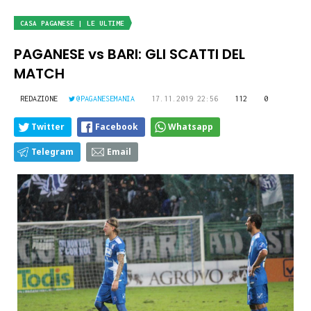
CASA PAGANESE | LE ULTIME
PAGANESE vs BARI: GLI SCATTI DEL
MATCH
REDAZIONE
@PAGANESEMANIA
17.11.2019 22:56
112
0
Twitter
Facebook
Whatsapp
Telegram
Email