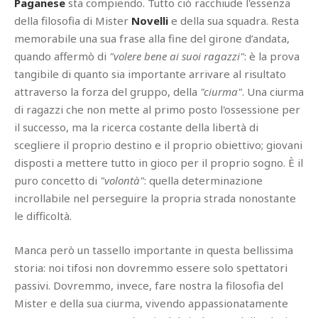
Paganese
sta compiendo. Tutto ciò racchiude l'essenza
della filosofia di Mister
Novelli
e della sua squadra. Resta
memorabile una sua frase alla fine del girone d’andata,
quando affermò di
"volere bene ai suoi ragazzi"
: è la prova
tangibile di quanto sia importante arrivare al risultato
attraverso la forza del gruppo, della
"ciurma"
. Una ciurma
di ragazzi che non mette al primo posto l'ossessione per
il successo, ma la ricerca costante della libertà di
scegliere il proprio destino e il proprio obiettivo; giovani
disposti a mettere tutto in gioco per il proprio sogno. È il
puro concetto di
"volontà"
: quella determinazione
incrollabile nel perseguire la propria strada nonostante
le difficoltà.
Manca però un tassello importante in questa bellissima
storia: noi tifosi non dovremmo essere solo spettatori
passivi. Dovremmo, invece, fare nostra la filosofia del
Mister e della sua ciurma, vivendo appassionatamente