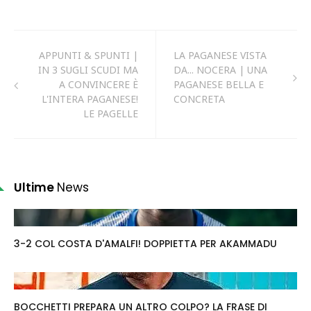
APPUNTI & SPUNTI |
LA PAGANESE VISTA
IN 3 SUGLI SCUDI MA
DA... NOCERA | UNA
A CONVINCERE È
PAGANESE BELLA E
L'INTERA PAGANESE!
CONCRETA
LE PAGELLE
Ultime
News
3-2 COL COSTA D'AMALFI! DOPPIETTA PER AKAMMADU
BOCCHETTI PREPARA UN ALTRO COLPO? LA FRASE DI