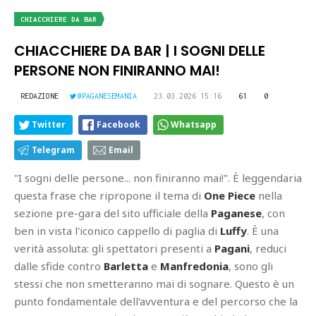
CHIACCHIERE DA BAR
CHIACCHIERE DA BAR | I SOGNI DELLE
PERSONE NON FINIRANNO MAI!
REDAZIONE
@PAGANESEMANIA
23.03.2026 15:16
61
0
Twitter
Facebook
Whatsapp
Telegram
Email
"I sogni delle persone... non finiranno mai!". È leggendaria
questa frase che ripropone il tema di
One Piece
nella
sezione pre-gara del sito ufficiale della
Paganese
, con
ben in vista l'iconico cappello di paglia di
Luffy
. È una
verità assoluta: gli spettatori presenti a
Pagani
, reduci
dalle sfide contro
Barletta
e
Manfredonia
, sono gli
stessi che non smetteranno mai di sognare. Questo è un
punto fondamentale dell'avventura e del percorso che la