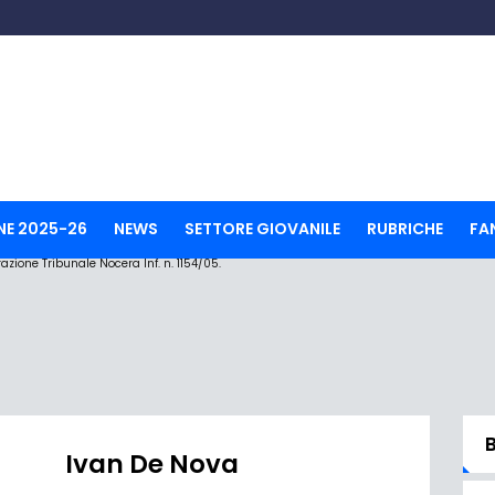
NE 2025-26
NEWS
SETTORE GIOVANILE
RUBRICHE
FA
ione Tribunale Nocera Inf. n. 1154/05.
Ivan De Nova