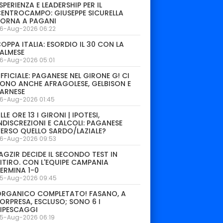
SPERIENZA E LEADERSHIP PER IL
ENTROCAMPO: GIUSEPPE SICURELLA
TORNA A PAGANI
6-Aug-2026 06:22
OPPA ITALIA: ESORDIO IL 30 CON LA
ALMESE
6-Aug-2026 05:01
FFICIALE: PAGANESE NEL GIRONE G! CI
ONO ANCHE AFRAGOLESE, GELBISON E
ARNESE
6-Aug-2026 01:45
LLE ORE 13 I GIRONI | IPOTESI,
NDISCREZIONI E CALCOLI: PAGANESE
ERSO QUELLO SARDO/LAZIALE?
6-Aug-2026 09:53
AGZIR DECIDE IL SECONDO TEST IN
ITIRO. CON L'EQUIPE CAMPANIA
ERMINA 1-0
igueras
Massimiliano
Ariel Isufi
Ma
5-Aug-2026 09:45
Giordano
DIFENSORE
DIF
DIFENSORE
ORGANICO COMPLETATO! FASANO, A
ORPRESA, ESCLUSO; SONO 6 I
IPESCAGGI
5-Aug-2026 06:19