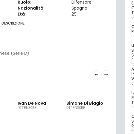
Ruolo:
Difensore
E
C
Nazionalità:
Spagna
Età
29
0
DESCRIZIONE
C
P
0
U
S
rnese (Serie D)
S
0
A
I
V
0
L
R
T
Ivan De Nova
Simone Di Biagio
Roger F
0
DIFENSORE
DIFENSORE
DIFENSORE
S
R
0