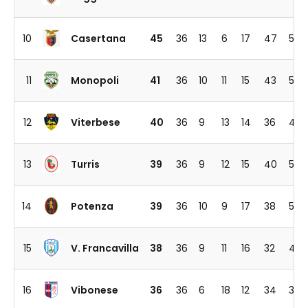
10
Casertana
45
36
13
6
17
47
59
11
Monopoli
41
36
10
11
15
43
51
12
Viterbese
40
36
9
13
14
36
42
13
Turris
39
36
9
12
15
40
56
14
Potenza
39
36
10
9
17
38
52
15
V. Francavilla
38
36
9
11
16
32
44
16
Vibonese
36
36
6
18
12
34
37