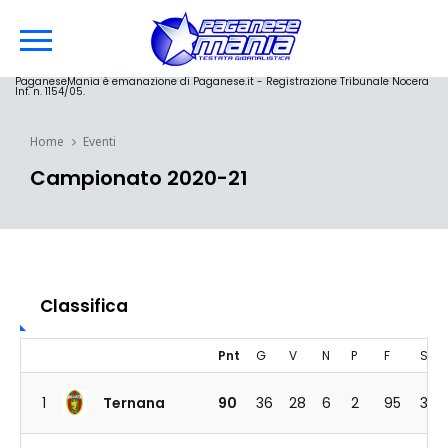
PaganeseMania è emanazione di Paganese.it - Registrazione Tribunale Nocera
Inf. n. 1154/05.
Home
Eventi
Campionato 2020-21
Classifica
Pnt
G
V
N
P
F
S
1
Ternana
90
36
28
6
2
95
32