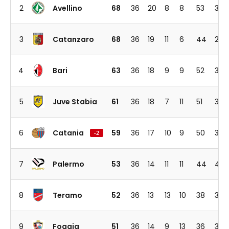
2
Avellino
68
36
20
8
8
53
33
3
Catanzaro
68
36
19
11
6
44
29
4
Bari
63
36
18
9
9
52
34
5
Juve Stabia
61
36
18
7
11
51
39
6
Catania
59
36
17
10
9
50
38
-2
7
Palermo
53
36
14
11
11
44
40
8
Teramo
52
36
13
13
10
38
34
9
Foggia
51
36
14
9
13
36
39