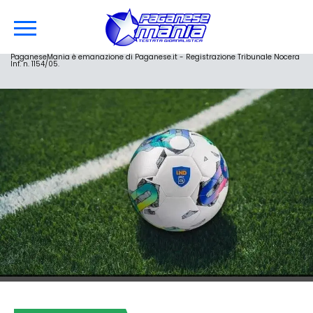
PaganeseMania è emanazione di Paganese.it - Registrazione Tribunale Nocera
Inf. n. 1154/05.