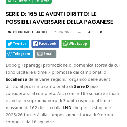
DALLA SERIE D | LE ALTRE
SERIE D: 165 LE AVENTI DIRITTO! LE
POSSIBILI AVVERSARIE DELLA PAGANESE
MARCO ORLANDO FERRAIOLI
21.06.2025 13:40
416
0
Twitter
Facebook
Whatsapp
Telegram
Email
Dopo gli spareggi promozione di domenica scorsa da cui
sono uscite le ultime 7 promosse dai campionati di
Eccellenza
delle varie regioni, l’organico delle aventi
diritto al prossimo campionato di
Serie D
può
considerarsi al completo. Anzi con le 165 squadre attuali
è anche in soprannumero di 3 unità rispetto al limite
massimo di 162 deciso dalla
LND
che per la stagione
2025/26 tornerà alla composizione storica di 9 gironi
composti da 18 squadre.